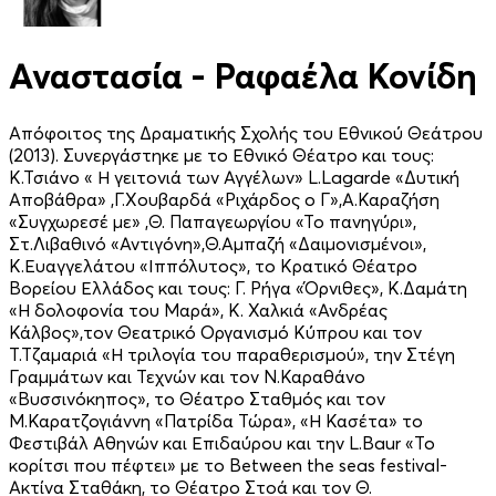
Αναστασία - Ραφαέλα Κονίδη
Απόφοιτος της Δραματικής Σχολής του Εθνικού Θεάτρου
(2013). Συνεργάστηκε με το Εθνικό Θέατρο και τους:
Κ.Τσιάνο « Η γειτονιά των Αγγέλων» L.Lagarde «Δυτική
Αποβάθρα» ,Γ.Χουβαρδά «Ριχάρδος ο Γ»,Α.Καραζήση
«Συγχωρεσέ με» ,Θ. Παπαγεωργίου «Το πανηγύρι»,
Στ.Λιβαθινό «Αντιγόνη»,Θ.Αμπαζή «Δαιμονισμένοι»,
K.Ευαγγελάτου «Ιππόλυτος», το Κρατικό Θέατρο
Βορείου Ελλάδος και τους: Γ. Ρήγα «Όρνιθες», Κ.Δαμάτη
«Η δολοφονία του Μαρά», Κ. Χαλκιά «Ανδρέας
Κάλβος»,τον Θεατρικό Οργανισμό Κύπρου και τον
Τ.Τζαμαριά «Η τριλογία του παραθερισμού», την Στέγη
Γραμμάτων και Τεχνών και τον Ν.Καραθάνο
«Βυσσινόκηπος», το Θέατρο Σταθμός και τον
Μ.Καρατζογιάννη «Πατρίδα Τώρα», «Η Κασέτα» το
Φεστιβάλ Αθηνών και Επιδαύρου και την L.Baur «Το
κορίτσι που πέφτει» με το Between the seas festival-
Ακτίνα Σταθάκη, το Θέατρο Στοά και τον Θ.