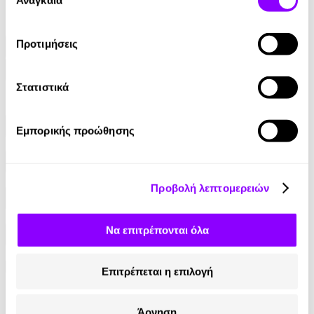
Αναγκαία
Βερβιτσιώτη, Κατερίνα Βλάχου, Ελισάβετ Ιγγλίζ, Ηλία
συγκατάθεσης
Κουνέλα)
Προτιμήσεις
Διάβασε περισσότερα
Φίλτρα
Στατιστικά
Φίλτρα
Συγγραφείς
Εμπορικής προώθησης
Αφηγητές
Προβολή λεπτομερειών
Κατηγορίες
Να επιτρέπονται όλα
Εκδοτικοί οίκοι
Επιτρέπεται η επιλογή
Άρνηση