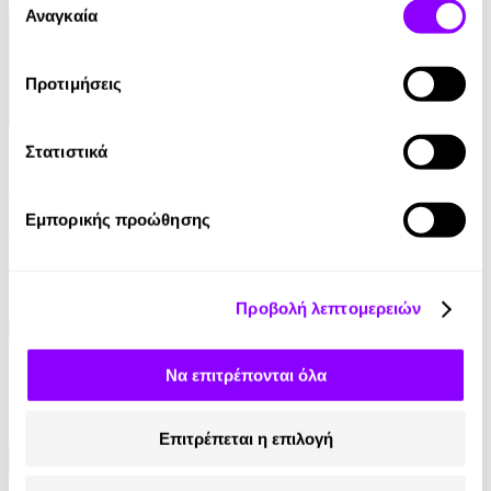
των υπηρεσιών τους.
Αναγκαία
συγκατάθεσης
Προτιμήσεις
Audiobook
• 1 Credit
Στατιστικά
Νανουρίσματα
Εμπορικής προώθησης
Χρύσα Σκοπελίτου
6.90€
Προβολή λεπτομερειών
Να επιτρέπονται όλα
Επιτρέπεται η επιλογή