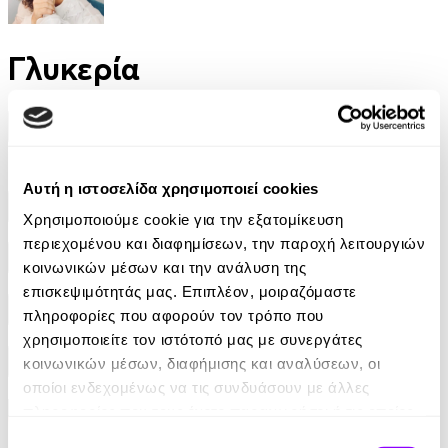
Γλυκερία
Φίλτρα
Φίλτρα
Αυτή η ιστοσελίδα χρησιμοποιεί cookies
Συγγραφείς
Χρησιμοποιούμε cookie για την εξατομίκευση
περιεχομένου και διαφημίσεων, την παροχή λειτουργιών
Αφηγητές
κοινωνικών μέσων και την ανάλυση της
επισκεψιμότητάς μας. Επιπλέον, μοιραζόμαστε
πληροφορίες που αφορούν τον τρόπο που
Κατηγορίες
χρησιμοποιείτε τον ιστότοπό μας με συνεργάτες
κοινωνικών μέσων, διαφήμισης και αναλύσεων, οι
Εκδοτικοί οίκοι
οποίοι ενδεχομένως να τις συνδυάσουν με άλλες
πληροφορίες που τους έχετε παραχωρήσει ή τις οποίες
έχουν συλλέξει σε σχέση με την από μέρους σας χρήση
Επιλογή