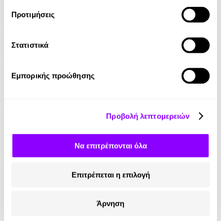
Audiobook
• 1 Credit
Προτιμήσεις
Πασχαλινά Διηγήματα του Αλέξανδρου
Παπαδιαμάντη - Μέρος 1ο
Στατιστικά
Αλέξανδρος Παπαδιαμάντης
6.90€
Εμπορικής προώθησης
Προβολή λεπτομερειών
Να επιτρέπονται όλα
Επιτρέπεται η επιλογή
Κοινωνικά Δίκτυα
Άρνηση
Instagram
TikTok