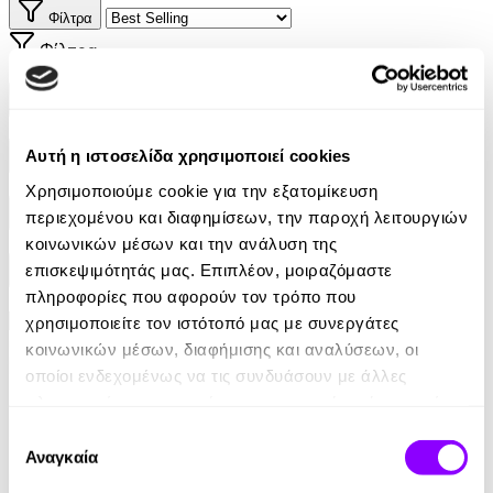
Φίλτρα
Φίλτρα
Συγγραφείς
Αυτή η ιστοσελίδα χρησιμοποιεί cookies
Αφηγητές
Χρησιμοποιούμε cookie για την εξατομίκευση
περιεχομένου και διαφημίσεων, την παροχή λειτουργιών
Κατηγορίες
κοινωνικών μέσων και την ανάλυση της
επισκεψιμότητάς μας. Επιπλέον, μοιραζόμαστε
Εκδοτικοί οίκοι
πληροφορίες που αφορούν τον τρόπο που
χρησιμοποιείτε τον ιστότοπό μας με συνεργάτες
κοινωνικών μέσων, διαφήμισης και αναλύσεων, οι
οποίοι ενδεχομένως να τις συνδυάσουν με άλλες
πληροφορίες που τους έχετε παραχωρήσει ή τις οποίες
έχουν συλλέξει σε σχέση με την από μέρους σας χρήση
Επιλογή
των υπηρεσιών τους.
Αναγκαία
συγκατάθεσης