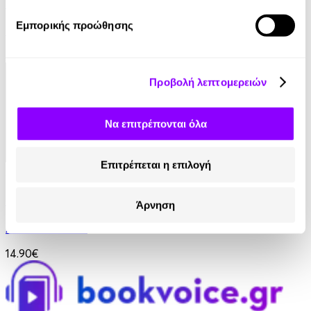
Ο Δρόμος Προς τον Πλούτο
Εμπορικής προώθησης
Benjamin Franklin
8.90€
4.45€
(-50%)
Προβολή λεπτομερειών
Να επιτρέπονται όλα
Επιτρέπεται η επιλογή
Audiobook
• 1 Credit
Η Τέχνη του Ταξιδιού
Άρνηση
Alain de Botton
14.90€