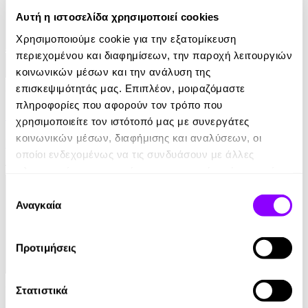
Αυτή η ιστοσελίδα χρησιμοποιεί cookies
Χρησιμοποιούμε cookie για την εξατομίκευση
περιεχομένου και διαφημίσεων, την παροχή λειτουργιών
κοινωνικών μέσων και την ανάλυση της
Audiobook
• 1 Credit
επισκεψιμότητάς μας. Επιπλέον, μοιραζόμαστε
πληροφορίες που αφορούν τον τρόπο που
Το Νόημα της Ζωής
χρησιμοποιείτε τον ιστότοπό μας με συνεργάτες
κοινωνικών μέσων, διαφήμισης και αναλύσεων, οι
Viktor E. Frankl
οποίοι ενδεχομένως να τις συνδυάσουν με άλλες
13.90€
πληροφορίες που τους έχετε παραχωρήσει ή τις οποίες
έχουν συλλέξει σε σχέση με την από μέρους σας χρήση
Επιλογή
των υπηρεσιών τους.
Αναγκαία
συγκατάθεσης
Προτιμήσεις
Audiobook
• 1 Credit
Στατιστικά