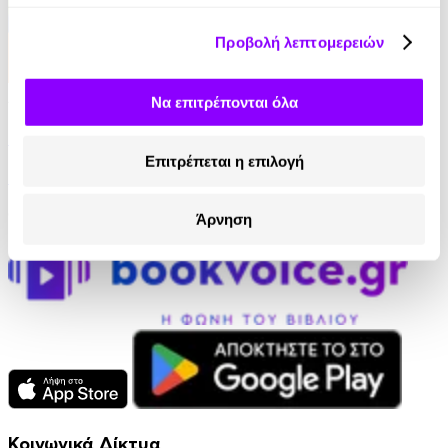
Προβολή λεπτομερειών
Audiobook
• 1 Credit
Να επιτρέπονται όλα
Μόνος με τον Εαυτό σου
Επιτρέπεται η επιλογή
Friedrich Nietzsche
6.50€
Άρνηση
Κοινωνικά Δίκτυα