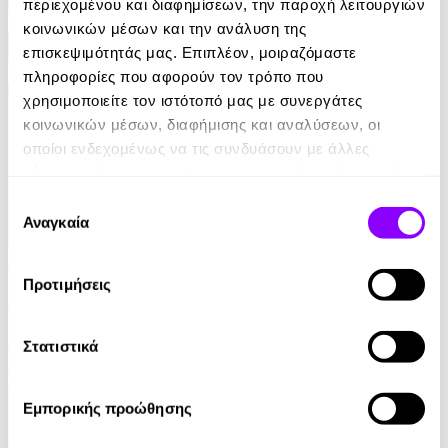
Κατηγορίες
περιεχομένου και διαφημίσεων, την παροχή λειτουργιών
κοινωνικών μέσων και την ανάλυση της
επισκεψιμότητάς μας. Επιπλέον, μοιραζόμαστε
Εκδοτικοί οίκοι
πληροφορίες που αφορούν τον τρόπο που
χρησιμοποιείτε τον ιστότοπό μας με συνεργάτες
κοινωνικών μέσων, διαφήμισης και αναλύσεων, οι
οποίοι ενδεχομένως να τις συνδυάσουν με άλλες
πληροφορίες που τους έχετε παραχωρήσει ή τις οποίες
έχουν συλλέξει σε σχέση με την από μέρους σας χρήση
Επιλογή
των υπηρεσιών τους.
Αναγκαία
συγκατάθεσης
Audiobook
• 1 Credit
Προτιμήσεις
Ουτοπία
Thomas More
Στατιστικά
12.21€
Εμπορικής προώθησης