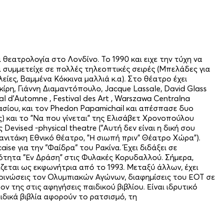
θεατρολογία στο Λονδίνο. Το 1990 και ειχε την τύχη να
 συμμετείχε σε πολλές τηλεοπτικές σειρές (Μπελάδες για
ίες, Βαμμένα Κόκκινα μαλλιά κ.α). Στο θέατρο έχει
ρη, Γιάννη Διαμαντόπουλο, Jacque Lassale, David Glass
l d’Automne , Festival des Art , Warszawa Centralna
ασίου, και τον Phedon Papamichail και απέσπασε δυο
 και το "Να που γίνεται" της Ελισάβετ Χρονοπούλου
vised -physical theatre ("Αυτή δεν είναι η δική σου
ανιτάκη Εθνικό θέατρο, "Η σιωπή πριν" Θέατρο Χώρα").
se για την "Φαίδρα" του Ρακίνα. Έχει διδάξει σε
νότητα "Εν Δράση" στις Φυλακές Κορυδαλλού. Σήμερα,
ζεται ως εκφωνήτρια από το 1993. Μεταξύ άλλων, έχει
 ανακοινώσεις τον Ολυμπιακών Αγώνων, διαφημίσεις του ΕΟΤ σε
 της στις αφηγήσεις παιδικού βιβλίου. Είναι ιδρυτικό
ιδικά βιβλία αφορούν το ρατσισμό, τη