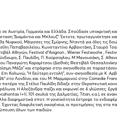
σε Αυστρία, Γερμανία και Ελλάδα. Σπούδασε υποκριτική και 
σταση “Διαμάντια και Μπλουζ”. Έκτοτε, πρωταγωνίστησε και
 Νυφικού, Μάγισσες της Σμύρνης, Νταντά για όλες τις δουλε
σίλη Παπαβασιλείου, Κωνσταντίνο Αρβανιτάκη, Σταυρό Τσακί
ιβάλ Αθηνών, Festival d”Avignon , Wiener Festwoche , Festiva
ούνδουρο, Σ. Παυλίδη, Π. Χούρσογλου, Μ Μανουσάκη, Σ. Αθαν
του Παναγιώτη Καραμίτσου (Διεθνές Φεστιβάλ Θεσσαλονίκης)
ίσιμη Μάζα" και στράφηκε στην σκηνοθεσία σε παραστάσεις De
 Επι Κολωνώ, "Η δεύτερη εντολή", συν-σκηνοθεσία με Κ .Αρβ
" στο Λονδίνο, και του Μ. Μαρμαρινού στην Comedie Francai
ον πατέρα της Στέλιο Παυλίδη δίδαξε στην Θεραπευτική κοι
ράλωνα. Η Αλεξάνδρα παίζει και εκφωνεί σε 4 γλώσσες. Εργά
 Pocahontas I+II, 101 σκυλιά της Δαλματίας, Titan, κ.α.), σε
λα διαφημιστικά σποτ. Η γονεϊκότητα έστρεψε το ενδιαφέρον
 Έχοντας διαφυλετική οικογένεια, οι προτιμήσεις της στα πα
σώπευση όλων των παιδιών.