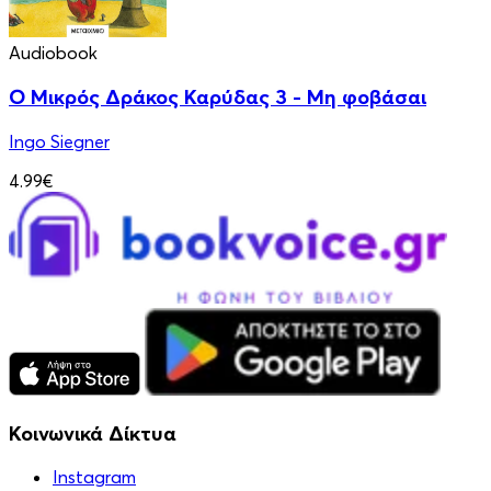
Audiobook
Ο Μικρός Δράκος Καρύδας 3 - Μη φοβάσαι
Ingo Siegner
4.99€
Κοινωνικά Δίκτυα
Instagram