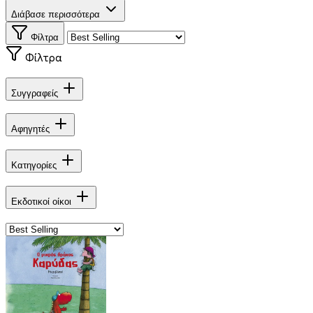
Διάβασε περισσότερα
Φίλτρα
Φίλτρα
Συγγραφείς
Αφηγητές
Κατηγορίες
Εκδοτικοί οίκοι