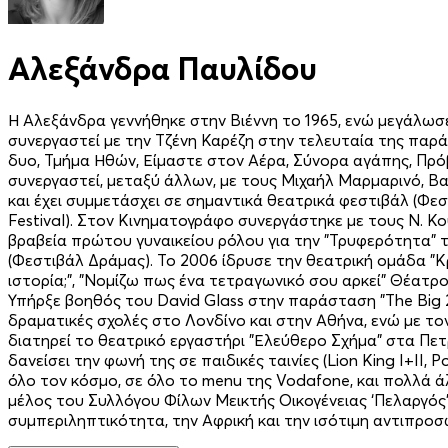
Αλεξάνδρα Παυλίδου
Η Αλεξάνδρα γεννήθηκε στην Βιέννη το 1965, ενώ μεγάλωσε 
συνεργαστεί με την Τζένη Καρέζη στην τελευταία της παρά
δυο, Τμήμα Ηθών, Είμαστε στον Αέρα, Σύνορα αγάπης, Πρόβα
συνεργαστεί, μεταξύ άλλων, με τους Μιχαήλ Μαρμαρινό, Βα
και έχει συμμετάσχει σε σημαντικά θεατρικά φεστιβάλ (Φεστ
Festival). Στον Κινηματογράφο συνεργάστηκε με τους Ν. Κ
βραβεία πρώτου γυναικείου ρόλου για την "Τρυφερότητα" 
(Φεστιβάλ Δράμας). Το 2006 ίδρυσε την θεατρική ομάδα "Κρ
ιστορία;", "Νομίζω πως ένα τετραγωνικό σου αρκεί" Θέατρο
Υπήρξε βοηθός του David Glass στην παράσταση "The Big 26
δραματικές σχολές στο Λονδίνο και στην Αθήνα, ενώ με τ
διατηρεί το θεατρικό εργαστήρι "Ελεύθερο Σχήμα" στα Πετ
δανείσει την φωνή της σε παιδικές ταινίες (Lion King I+II,
όλο τον κόσμο, σε όλο το menu της Vodafone, και πολλά άλ
μέλος του Συλλόγου Φίλων Μεικτής Οικογένειας ‘Πελαργός’.
συμπεριληπτικότητα, την Αφρική και την ισότιμη αντιπρο