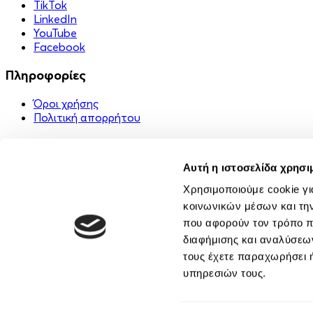
TikTok
LinkedIn
YouTube
Facebook
Πληροφορίες
Όροι χρήσης
Πολιτική απορρήτου
Χρήσιμα Links
Αυτή η ιστοσελίδα χρησι
Στείλε ένα δώρο 🎁
FAQ
Χρησιμοποιούμε cookie γι
Εφαρμογή
κοινωνικών μέσων και τη
Επικοινωνία
που αφορούν τον τρόπο π
Σχετικά με εμάς
διαφήμισης και αναλύσεων
Κοινότητα
τους έχετε παραχωρήσει ή
υπηρεσιών τους.
Συγγραφείς
Αφηγητές