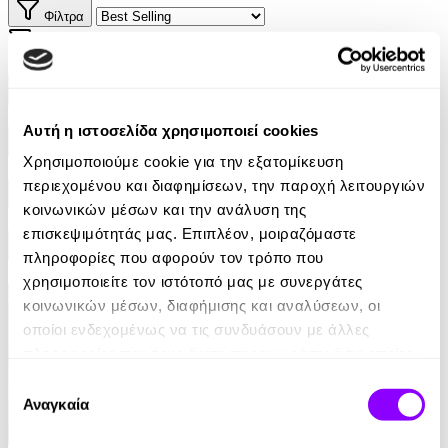
Φίλτρα
Φίλτρα
Συγγραφείς
Αυτή η ιστοσελίδα χρησιμοποιεί cookies
Αφηγητές
Χρησιμοποιούμε cookie για την εξατομίκευση
περιεχομένου και διαφημίσεων, την παροχή λειτουργιών
Κατηγορίες
κοινωνικών μέσων και την ανάλυση της
επισκεψιμότητάς μας. Επιπλέον, μοιραζόμαστε
Εκδοτικοί οίκοι
πληροφορίες που αφορούν τον τρόπο που
χρησιμοποιείτε τον ιστότοπό μας με συνεργάτες
κοινωνικών μέσων, διαφήμισης και αναλύσεων, οι
οποίοι ενδεχομένως να τις συνδυάσουν με άλλες
πληροφορίες που τους έχετε παραχωρήσει ή τις οποίες
έχουν συλλέξει σε σχέση με την από μέρους σας χρήση
Επιλογή
των υπηρεσιών τους.
Αναγκαία
συγκατάθεσης