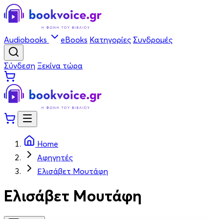
Audiobooks
eBooks
Κατηγορίες
Συνδρομές
Σύνδεση
Ξεκίνα τώρα
Home
Αφηγητές
Ελισάβετ Μουτάφη
Ελισάβετ Μουτάφη