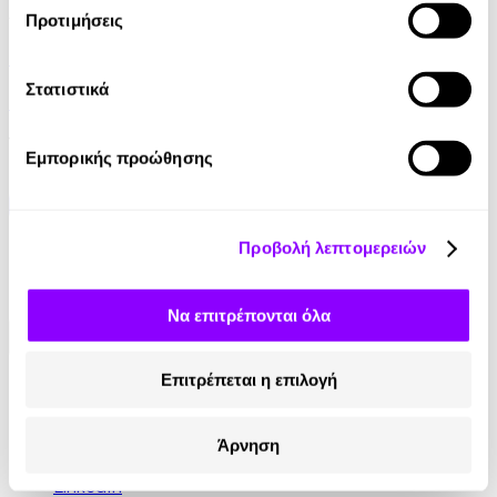
Audiobook
• 1 Credit
Προτιμήσεις
Το Προξενιό της Ιουλίας
Στατιστικά
Γιώργος Σ. Πολίτης
16.90€
Εμπορικής προώθησης
Προβολή λεπτομερειών
Να επιτρέπονται όλα
Επιτρέπεται η επιλογή
Κοινωνικά Δίκτυα
Instagram
Άρνηση
TikTok
LinkedIn