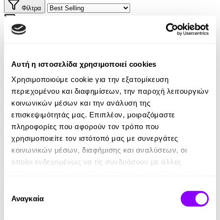
Φίλτρα
Φίλτρα
Συγγραφείς
Αυτή η ιστοσελίδα χρησιμοποιεί cookies
Αφηγητές
Χρησιμοποιούμε cookie για την εξατομίκευση
περιεχομένου και διαφημίσεων, την παροχή λειτουργιών
Κατηγορίες
κοινωνικών μέσων και την ανάλυση της
επισκεψιμότητάς μας. Επιπλέον, μοιραζόμαστε
Εκδοτικοί οίκοι
πληροφορίες που αφορούν τον τρόπο που
χρησιμοποιείτε τον ιστότοπό μας με συνεργάτες
κοινωνικών μέσων, διαφήμισης και αναλύσεων, οι
οποίοι ενδεχομένως να τις συνδυάσουν με άλλες
πληροφορίες που τους έχετε παραχωρήσει ή τις οποίες
έχουν συλλέξει σε σχέση με την από μέρους σας χρήση
Επιλογή
των υπηρεσιών τους.
Αναγκαία
συγκατάθεσης