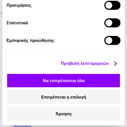
Audiobook
• 1 Credit
Προτιμήσεις
Έρως και Ψυχή
Στατιστικά
Ιουλία Πιτσούλη
13.90€
6.95€
(-50%)
Εμπορικής προώθησης
Προβολή λεπτομερειών
Να επιτρέπονται όλα
Επιτρέπεται η επιλογή
Κοινωνικά Δίκτυα
Instagram
Άρνηση
TikTok
LinkedIn