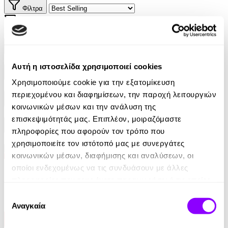
Φίλτρα
Φίλτρα
Συγγραφείς
Αυτή η ιστοσελίδα χρησιμοποιεί cookies
Αφηγητές
Χρησιμοποιούμε cookie για την εξατομίκευση
περιεχομένου και διαφημίσεων, την παροχή λειτουργιών
Κατηγορίες
κοινωνικών μέσων και την ανάλυση της
επισκεψιμότητάς μας. Επιπλέον, μοιραζόμαστε
Εκδοτικοί οίκοι
πληροφορίες που αφορούν τον τρόπο που
χρησιμοποιείτε τον ιστότοπό μας με συνεργάτες
κοινωνικών μέσων, διαφήμισης και αναλύσεων, οι
οποίοι ενδεχομένως να τις συνδυάσουν με άλλες
πληροφορίες που τους έχετε παραχωρήσει ή τις οποίες
έχουν συλλέξει σε σχέση με την από μέρους σας χρήση
Επιλογή
των υπηρεσιών τους.
Αναγκαία
συγκατάθεσης