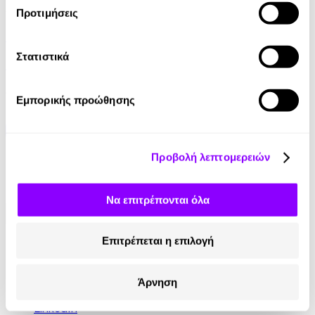
Audiobook
• 1 Credit
Προτιμήσεις
Ο Διόνυσος και τα Καρναβάλια
Στατιστικά
Νίκος Χατζόπουλος
3.99€
Εμπορικής προώθησης
Προβολή λεπτομερειών
Να επιτρέπονται όλα
Επιτρέπεται η επιλογή
Κοινωνικά Δίκτυα
Instagram
Άρνηση
TikTok
LinkedIn