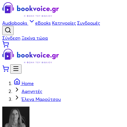
Audiobooks
eBooks
Κατηγορίες
Συνδρομές
Σύνδεση
Ξεκίνα τώρα
Home
Αφηγητές
Έλενα Μαρούτσου