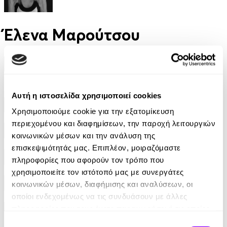
Έλενα Μαρούτσου
Φίλτρα
Φίλτρα
Αυτή η ιστοσελίδα χρησιμοποιεί cookies
Συγγραφείς
Χρησιμοποιούμε cookie για την εξατομίκευση
περιεχομένου και διαφημίσεων, την παροχή λειτουργιών
Αφηγητές
κοινωνικών μέσων και την ανάλυση της
επισκεψιμότητάς μας. Επιπλέον, μοιραζόμαστε
πληροφορίες που αφορούν τον τρόπο που
Κατηγορίες
χρησιμοποιείτε τον ιστότοπό μας με συνεργάτες
κοινωνικών μέσων, διαφήμισης και αναλύσεων, οι
Εκδοτικοί οίκοι
οποίοι ενδεχομένως να τις συνδυάσουν με άλλες
πληροφορίες που τους έχετε παραχωρήσει ή τις οποίες
έχουν συλλέξει σε σχέση με την από μέρους σας χρήση
Επιλογή