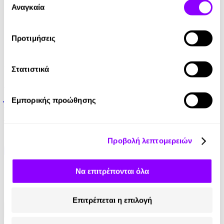
των υπηρεσιών τους.
Αναγκαία
συγκατάθεσης
Προτιμήσεις
Audiobook
• 1 Credit
Στατιστικά
Το Εξιλαστήριο Θαύμα
Εμπορικής προώθησης
Έλενα Μαρούτσου
15.00€
Προβολή λεπτομερειών
Να επιτρέπονται όλα
Επιτρέπεται η επιλογή