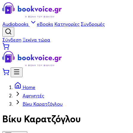
Audiobooks
eBooks
Κατηγορίες
Συνδρομές
Σύνδεση
Ξεκίνα τώρα
Home
Αφηγητές
Βίκυ Καρατζόγλου
Βίκυ Καρατζόγλου