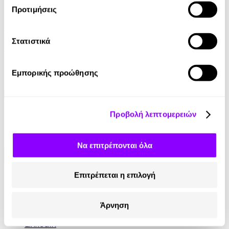
Audiobook
• 1 Credit
Προτιμήσεις
Νανουρίσματα
Στατιστικά
Χρύσα Σκοπελίτου
6.90€
Εμπορικής προώθησης
Προβολή λεπτομερειών
Να επιτρέπονται όλα
Επιτρέπεται η επιλογή
Κοινωνικά Δίκτυα
Instagram
Άρνηση
TikTok
LinkedIn