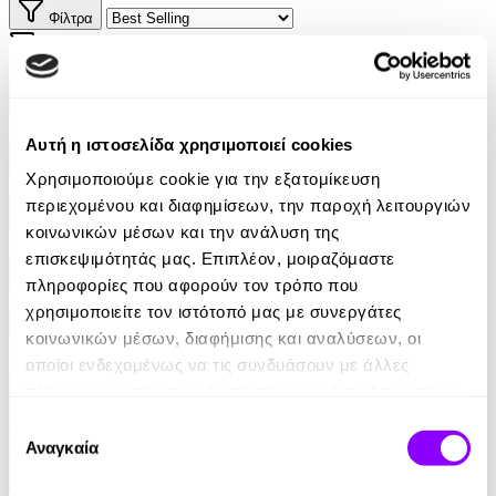
Φίλτρα
Φίλτρα
Συγγραφείς
Αυτή η ιστοσελίδα χρησιμοποιεί cookies
Αφηγητές
Χρησιμοποιούμε cookie για την εξατομίκευση
περιεχομένου και διαφημίσεων, την παροχή λειτουργιών
Κατηγορίες
κοινωνικών μέσων και την ανάλυση της
επισκεψιμότητάς μας. Επιπλέον, μοιραζόμαστε
Εκδοτικοί οίκοι
πληροφορίες που αφορούν τον τρόπο που
χρησιμοποιείτε τον ιστότοπό μας με συνεργάτες
κοινωνικών μέσων, διαφήμισης και αναλύσεων, οι
οποίοι ενδεχομένως να τις συνδυάσουν με άλλες
πληροφορίες που τους έχετε παραχωρήσει ή τις οποίες
έχουν συλλέξει σε σχέση με την από μέρους σας χρήση
Επιλογή
των υπηρεσιών τους.
Αναγκαία
συγκατάθεσης