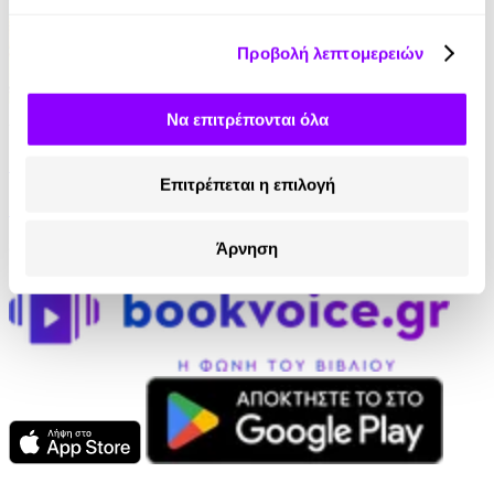
Προβολή λεπτομερειών
Audiobook
• 1 Credit
Να επιτρέπονται όλα
Φανούρης, Ένας Μικροσκοπικός Γίγαντας
Επιτρέπεται η επιλογή
Γαρυφαλλιά Μόσχοβα
6.90€
Άρνηση