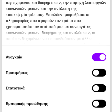
περιεχομένου και διαφημίσεων, την παροχή λειτουργιών
της ποιητική συλλογή με τίτλο: «Αλώνι είναι η ψυχή κι
εμείς ο Αλωνάρης», από τις εκδόσεις Φυλάτος.
κοινωνικών μέσων και την ανάλυση της
επισκεψιμότητάς μας. Επιπλέον, μοιραζόμαστε
Διάβασε περισσότερα
πληροφορίες που αφορούν τον τρόπο που
χρησιμοποιείτε τον ιστότοπό μας με συνεργάτες
Φίλτρα
κοινωνικών μέσων, διαφήμισης και αναλύσεων, οι
Φίλτρα
οποίοι ενδεχομένως να τις συνδυάσουν με άλλες
πληροφορίες που τους έχετε παραχωρήσει ή τις οποίες
Συγγραφείς
έχουν συλλέξει σε σχέση με την από μέρους σας χρήση
Επιλογή
των υπηρεσιών τους.
Αναγκαία
συγκατάθεσης
Αφηγητές
Προτιμήσεις
Κατηγορίες
Εκδοτικοί οίκοι
Στατιστικά
Εμπορικής προώθησης