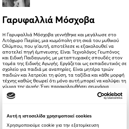
Γαρυφαλλιά Μόσχοβα
Η Γαρυφαλλιά Μόσχοβα γεννήθηκε και μεγάλωσε στο
Λιτόχωρο Πιερίας, μια κωμόπολη στη σκιά του μυθικού
Ολύμπου, που γι'αυτή, αποτέλεσε κι εξακολουθεί να
αποτελεί πηγή έμπνευσης. Είναι Τεχνολόγος Γεωπόνος
και Ειδική Παιδαγωγός, με μεταπτυχιακές σπουδές στον
τομέα της Ειδικής Αγωγής. Εργάζεται ως εκπαιδευτικός σε
σχολείο για παιδιά με αναπηρίες. Είναι μητέρα τριών
παιδιών και λατρεύει τη φύση, τα ταξίδια και κάθε μορφή
τέχνης καθώς θεωρεί ότι μόνο αυτή μπορεί να καλύψει τη
γύμνια της ψυχής. Έχει παρακολουθήσει σεμινάρια
λογοτεχνικής γραφής, ποίησης και παραμυθιού στο
εργαστήριo «Αλάτι», που στάθηκαν αφορμή του
συγγραφικού της επιχειρήματος. Έργα της
συμπεριλαμβάνονται σε αρκετά συλλογικά βιβλία από τις
ομώνυμες εκδόσεις. Ποιήματά της έχουν βραβευθεί σε
Αυτή η ιστοσελίδα χρησιμοποιεί cookies
λογοτεχνικούς διαγωνισμούς κι έχουν συμπεριληφθεί σε
Χρησιμοποιούμε cookie για την εξατομίκευση
συλλογικές εκδόσεις. Το 2023, κυκλοφόρησε την πρώτη