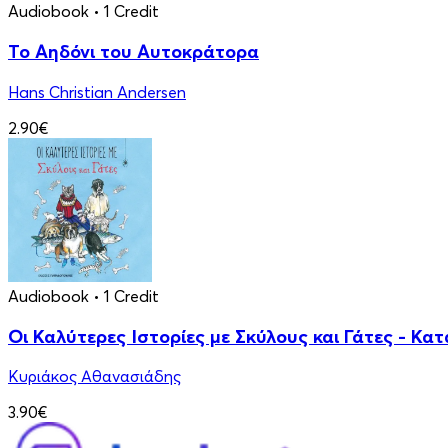
Audiobook
• 1 Credit
Το Αηδόνι του Αυτοκράτορα
Hans Christian Andersen
2.90€
Audiobook
• 1 Credit
Οι Καλύτερες Ιστορίες με Σκύλους και Γάτες - Κα
Κυριάκος Αθανασιάδης
3.90€