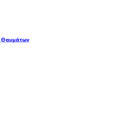
ν Θαυμάτων