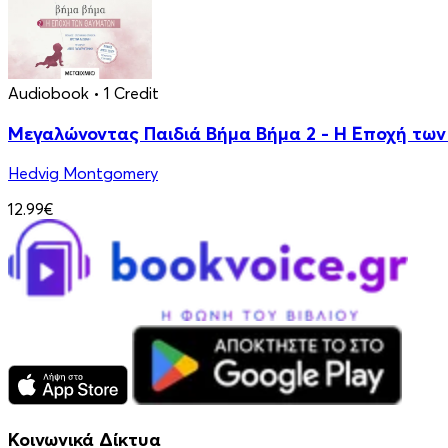
Audiobook
• 1 Credit
Μεγαλώνοντας Παιδιά Βήμα Βήμα 2 - Η Εποχή τω
Hedvig Montgomery
12.99€
Κοινωνικά Δίκτυα