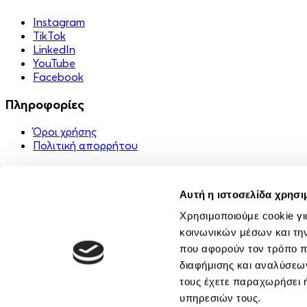
Instagram
TikTok
LinkedIn
YouTube
Facebook
Πληροφορίες
Όροι χρήσης
Πολιτική απορρήτου
Χρήσιμα Links
Αυτή η ιστοσελίδα χρησι
Στείλε ένα δώρο 🎁
FAQ
Χρησιμοποιούμε cookie γι
Εφαρμογή
κοινωνικών μέσων και τη
Επικοινωνία
που αφορούν τον τρόπο π
Σχετικά με εμάς
διαφήμισης και αναλύσεων
Κοινότητα
τους έχετε παραχωρήσει ή
υπηρεσιών τους.