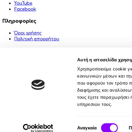
YouTube
Facebook
Πληροφορίες
Όροι χρήσης
Πολιτική απορρήτου
Χρήσιμα Links
Αυτή η ιστοσελίδα χρησι
Στείλε ένα δώρο 🎁
FAQ
Χρησιμοποιούμε cookie γι
Εφαρμογή
κοινωνικών μέσων και τη
Επικοινωνία
που αφορούν τον τρόπο π
Σχετικά με εμάς
διαφήμισης και αναλύσεων
Κοινότητα
τους έχετε παραχωρήσει ή
υπηρεσιών τους.
Συγγραφείς
Αφηγητές
Eκδότες
Επιλογή
Αναγκαία
Π
συγκατάθεσης
© Bookvoice 2026. All rights reserved.