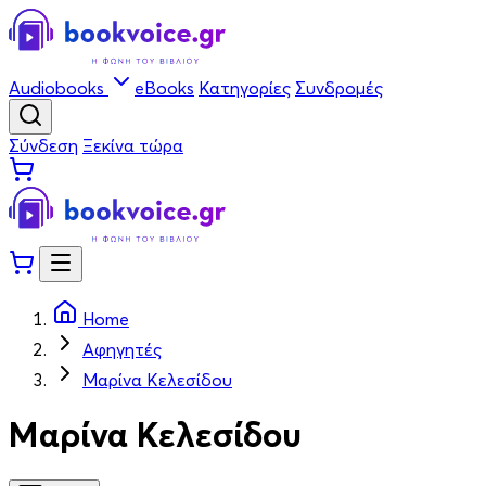
Audiobooks
eBooks
Κατηγορίες
Συνδρομές
Σύνδεση
Ξεκίνα τώρα
Home
Αφηγητές
Μαρίνα Κελεσίδου
Μαρίνα Κελεσίδου