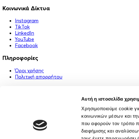
Κοινωνικά Δίκτυα
Instagram
TikTok
LinkedIn
YouTube
Facebook
Πληροφορίες
Όροι χρήσης
Πολιτική απορρήτου
Χρήσιμα Links
Αυτή η ιστοσελίδα χρησι
Στείλε ένα δώρο 🎁
FAQ
Χρησιμοποιούμε cookie γι
Εφαρμογή
κοινωνικών μέσων και τη
Επικοινωνία
που αφορούν τον τρόπο π
Σχετικά με εμάς
διαφήμισης και αναλύσεων
Κοινότητα
τους έχετε παραχωρήσει ή