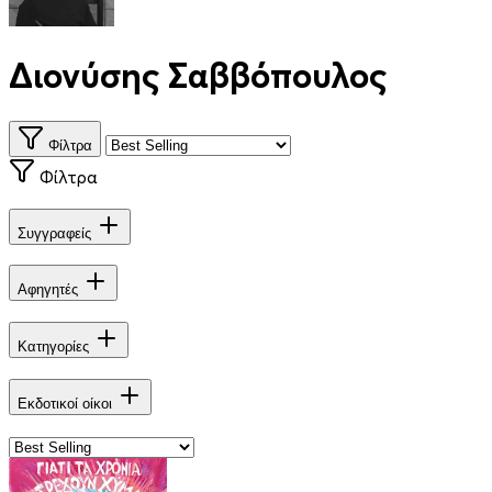
Διονύσης Σαββόπουλος
Φίλτρα
Φίλτρα
Συγγραφείς
Αφηγητές
Κατηγορίες
Εκδοτικοί οίκοι