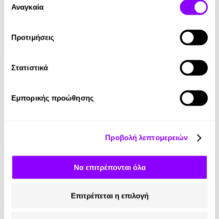
των υπηρεσιών τους.
Αναγκαία
συγκατάθεσης
Προτιμήσεις
Audiobook
• 1 Credit
Στατιστικά
Η Μυστική Πόρτα της Επιτυχίας
Εμπορικής προώθησης
Florence Scovel-Shinn
7.99€
Προβολή λεπτομερειών
Να επιτρέπονται όλα
Επιτρέπεται η επιλογή