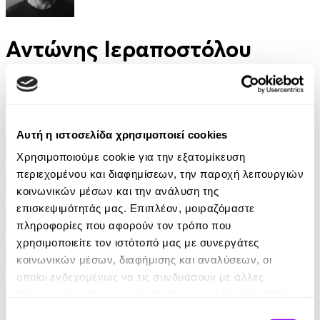
Αντώνης Ιεραποστόλου
Φίλτρα
Φίλτρα
Αυτή η ιστοσελίδα χρησιμοποιεί cookies
Συγγραφείς
Χρησιμοποιούμε cookie για την εξατομίκευση
περιεχομένου και διαφημίσεων, την παροχή λειτουργιών
Αφηγητές
κοινωνικών μέσων και την ανάλυση της
επισκεψιμότητάς μας. Επιπλέον, μοιραζόμαστε
πληροφορίες που αφορούν τον τρόπο που
Κατηγορίες
χρησιμοποιείτε τον ιστότοπό μας με συνεργάτες
κοινωνικών μέσων, διαφήμισης και αναλύσεων, οι
Εκδοτικοί οίκοι
οποίοι ενδεχομένως να τις συνδυάσουν με άλλες
πληροφορίες που τους έχετε παραχωρήσει ή τις οποίες
έχουν συλλέξει σε σχέση με την από μέρους σας χρήση
Επιλογή