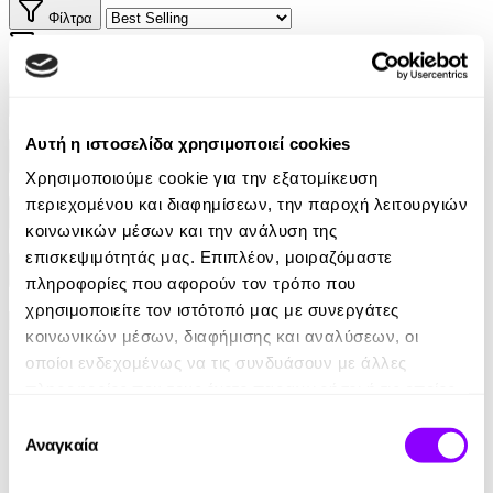
Φίλτρα
Φίλτρα
Συγγραφείς
Αυτή η ιστοσελίδα χρησιμοποιεί cookies
Αφηγητές
Χρησιμοποιούμε cookie για την εξατομίκευση
περιεχομένου και διαφημίσεων, την παροχή λειτουργιών
Κατηγορίες
κοινωνικών μέσων και την ανάλυση της
επισκεψιμότητάς μας. Επιπλέον, μοιραζόμαστε
Εκδοτικοί οίκοι
πληροφορίες που αφορούν τον τρόπο που
χρησιμοποιείτε τον ιστότοπό μας με συνεργάτες
κοινωνικών μέσων, διαφήμισης και αναλύσεων, οι
οποίοι ενδεχομένως να τις συνδυάσουν με άλλες
πληροφορίες που τους έχετε παραχωρήσει ή τις οποίες
έχουν συλλέξει σε σχέση με την από μέρους σας χρήση
Επιλογή
των υπηρεσιών τους.
Αναγκαία
συγκατάθεσης