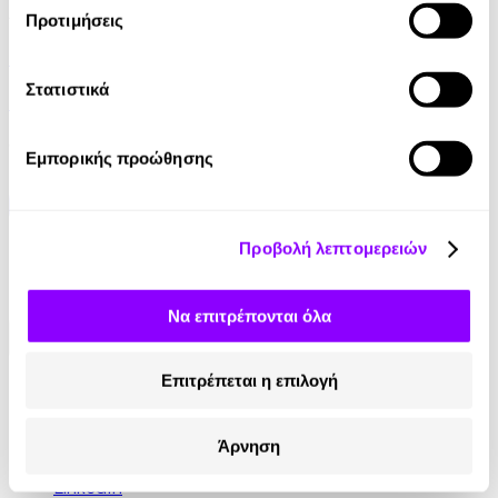
Audiobook
• 1 Credit
Προτιμήσεις
Η τελευταία συνέντευξη ΑΝΤΟΝΙ ΜΠΟΥΡΝΤΕΝ
Στατιστικά
Συλλογικό έργο
8.90€
4.45€
(-50%)
Εμπορικής προώθησης
Προβολή λεπτομερειών
Να επιτρέπονται όλα
Επιτρέπεται η επιλογή
Κοινωνικά Δίκτυα
Instagram
Άρνηση
TikTok
LinkedIn