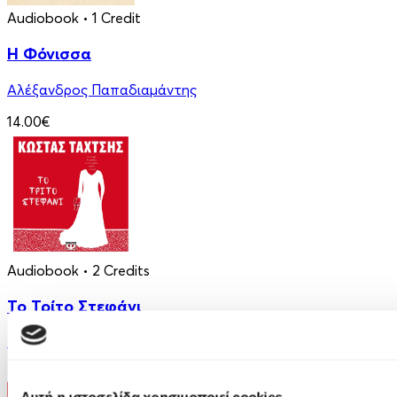
Audiobook
• 1 Credit
Η Φόνισσα
Αλέξανδρος Παπαδιαμάντης
14.00€
Audiobook
• 2 Credits
Το Τρίτο Στεφάνι
Κώστας Ταχτσής
20.90€