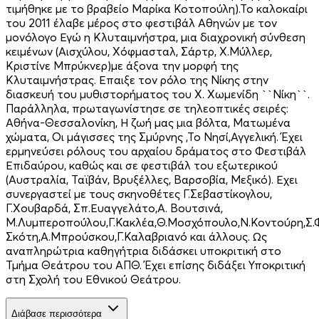
τιμήθηκε με το βραβείο Μαρίκα Κοτοπούλη).Το καλοκαίρι
του 2011 έλαβε μέρος στο φεστιβάλ Αθηνών με τον
μονόλογο Εγώ η Κλυταιμνήστρα, μια διαχρονική σύνθεση
κειμένων (Αισχύλου, Χόφμασταλ, Σάρτρ, Χ.Μύλλερ,
Κριστίνε Μπρύκνερ)με άξονα την μορφή της
Κλυταιμνήστρας. Επαιξε τον ρόλο της Νίκης στην
διασκευή του μυθιστορήματος του Χ. Χωμενίδη ``Νίκη``.
Παράλληλα, πρωταγωνίστησε σε τηλεοπτικές σειρές:
Αθήνα-Θεσσαλονίκη, Η ζωή μας μια βόλτα, Ματωμένα
χώματα, Οι μάγισσες της Σμύρνης ,Το Νησί,Αγγελική. Έχει
ερμηνεύσει ρόλους του αρχαίου δράματος στο Φεστιβάλ
Επιδαύρου, καθώς και σε φεστιβάλ του εξωτερικού
(Αυστραλία, Ταϊβάν, Βρυξέλλες, Βαρσοβία, Μεξικό). Εχει
συνεργαστεί με τους σκηνοθέτες Γ.Σεβαστίκογλου,
Γ.Χουβαρδά, Σπ.Ευαγγελάτο,Α. Βουτσινά,
Μ.Λυμπεροπούλου,Γ.Κακλέα,Θ.Μοσχόπουλο,Ν.Κοντούρη,Σ.
Σκότη,Α.Μπρούσκου,Γ.Καλαβριανό και άλλους. Ως
αναπληρώτρια καθηγήτρια διδάσκει υποκριτική στο
Τμήμα Θεάτρου του ΑΠΘ. Έχει επίσης διδάξει Υποκριτική
στη Σχολή του Εθνικού Θεάτρου.
Διάβασε περισσότερα