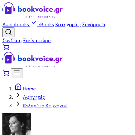
Audiobooks
eBooks
Κατηγορίες
Συνδρομές
Σύνδεση
Ξεκίνα τώρα
Home
Αφηγητές
Φιλαρέτη Κομνηνού