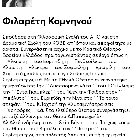
Φιλαρέτη Κομνηνού
Σπούδασε στη Φιλοσοφική Σχολή του ΑΠΘ και στη
Δραματική Σχολή του ΚΘΒΕ απ`όπου και αποφοίτησε με
άριστα. Συνεργάστηκε αρχικά με το Κρατικό Θέατρο
Βορείου Ελλάδος, πρωταγωνιστώντας σε έργα όπως η
``Αλκηστη`` του Ευριπίδη, η`` Πενθεσίλεια ``του
Κλάιστ,η ``Ηλέκτρα`` του Σοφοκλή,η `` Ερωφίλη`` του
Χορτάτζη, καθώς και σε έργα Σαίξπηρ,Τσέχωφ,
Στρίντμπεργκ, κ.ά. Με το Εθνικό Θέατρο συνεργάστηκε
ερμηνεύοντας Την ``Λυσσασμένη γάτα ``του Τ.Ουίλλιαμς,
την ``Εντα Γκάμπλερ`` του ‘Ιψεν,την Φαίδρα στον ``
Ιππόλυτο`` του Ευριπίδη, την Νινα στο ``Το τρίτο
στεφάνι ``του Κ.Ταχτσή,την Κλυταιμνήστρα στις
``Χοηφόρες`` κ.ά. Στο ελεύθερο θέατρο συνεργάστηκε,
μεταξύ άλλων, με τον θίασο Δ.Παπαμιχαήλ-
Αλ.Αλεξανδράκη στον ``Θείο Βάνια ``του Τσέχωφ και με
τον θίασο του Γ.Κιμούλη στον ``Πατέρα`` του
Στρίντμπεργκ, στο ρόλο της Λάουρα ( αυτή η ερμηνεία