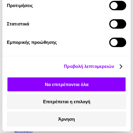
Audiobook
• 1 Credit
Προτιμήσεις
Μοντέρνος Χωρισμός
Στατιστικά
Daniel Chidiac
13.90€
Εμπορικής προώθησης
Προβολή λεπτομερειών
Να επιτρέπονται όλα
Επιτρέπεται η επιλογή
Κοινωνικά Δίκτυα
Instagram
Άρνηση
TikTok
LinkedIn