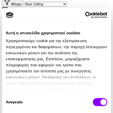
Φίλτρα
Φίλτρα
Συγγραφείς
Αυτή η ιστοσελίδα χρησιμοποιεί cookies
Αφηγητές
Χρησιμοποιούμε cookie για την εξατομίκευση
περιεχομένου και διαφημίσεων, την παροχή λειτουργιών
Κατηγορίες
κοινωνικών μέσων και την ανάλυση της
επισκεψιμότητάς μας. Επιπλέον, μοιραζόμαστε
Εκδοτικοί οίκοι
πληροφορίες που αφορούν τον τρόπο που
χρησιμοποιείτε τον ιστότοπό μας με συνεργάτες
κοινωνικών μέσων, διαφήμισης και αναλύσεων, οι
οποίοι ενδεχομένως να τις συνδυάσουν με άλλες
πληροφορίες που τους έχετε παραχωρήσει ή τις οποίες
έχουν συλλέξει σε σχέση με την από μέρους σας χρήση
Επιλογή
των υπηρεσιών τους.
Αναγκαία
συγκατάθεσης