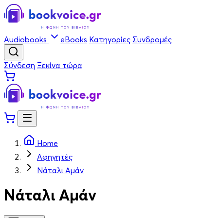
Audiobooks
eBooks
Κατηγορίες
Συνδρομές
Σύνδεση
Ξεκίνα τώρα
Home
Αφηγητές
Νάταλι Αμάν
Νάταλι Αμάν