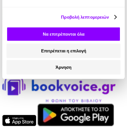
Προβολή λεπτομερειών
Να επιτρέπονται όλα
Audiobook
• 1 Credit
Η Πιπίτσα Κάνει Αναδάσωση
Επιτρέπεται η επιλογή
Μάρω Θεοδωράκη
Άρνηση
4.90€