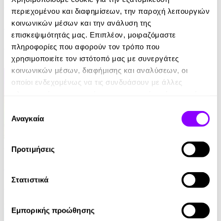
Audiobook
• 1 Credit
περιεχομένου και διαφημίσεων, την παροχή λειτουργιών
κοινωνικών μέσων και την ανάλυση της
Η Πιπίτσα Προστατεύει τα Αδέσποτα ζώα
επισκεψιμότητάς μας. Επιπλέον, μοιραζόμαστε
Μάρω Θεοδωράκη
πληροφορίες που αφορούν τον τρόπο που
χρησιμοποιείτε τον ιστότοπό μας με συνεργάτες
4.90€
κοινωνικών μέσων, διαφήμισης και αναλύσεων, οι
οποίοι ενδεχομένως να τις συνδυάσουν με άλλες
πληροφορίες που τους έχετε παραχωρήσει ή τις οποίες
έχουν συλλέξει σε σχέση με την από μέρους σας χρήση
Επιλογή
των υπηρεσιών τους.
Αναγκαία
συγκατάθεσης
Audiobook
• 1 Credit
Προτιμήσεις
Η Πιπίτσα Ταξιδεύει στα Επαγγέλματα
Στατιστικά
Μάρω Θεοδωράκη
6.90€
Εμπορικής προώθησης