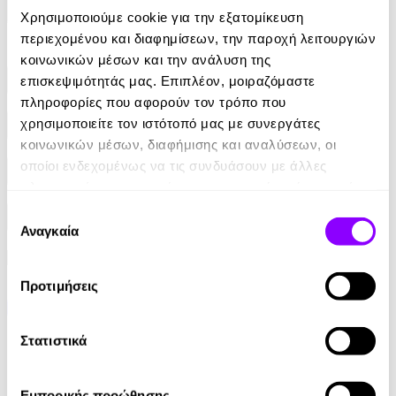
Φίλτρα
Χρησιμοποιούμε cookie για την εξατομίκευση
περιεχομένου και διαφημίσεων, την παροχή λειτουργιών
Φίλτρα
κοινωνικών μέσων και την ανάλυση της
επισκεψιμότητάς μας. Επιπλέον, μοιραζόμαστε
Συγγραφείς
πληροφορίες που αφορούν τον τρόπο που
χρησιμοποιείτε τον ιστότοπό μας με συνεργάτες
Αφηγητές
κοινωνικών μέσων, διαφήμισης και αναλύσεων, οι
οποίοι ενδεχομένως να τις συνδυάσουν με άλλες
Κατηγορίες
πληροφορίες που τους έχετε παραχωρήσει ή τις οποίες
έχουν συλλέξει σε σχέση με την από μέρους σας χρήση
Επιλογή
Εκδοτικοί οίκοι
των υπηρεσιών τους.
Αναγκαία
συγκατάθεσης
Προτιμήσεις
Στατιστικά
Εμπορικής προώθησης