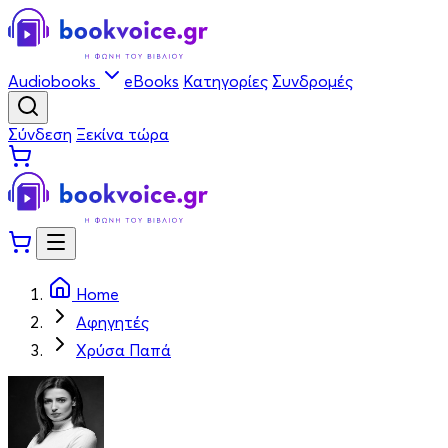
Audiobooks
eBooks
Κατηγορίες
Συνδρομές
Σύνδεση
Ξεκίνα τώρα
Home
Αφηγητές
Χρύσα Παπά