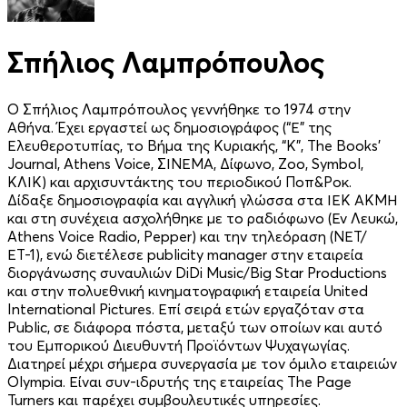
Σπήλιος Λαμπρόπουλος
Ο Σπήλιος Λαμπρόπουλος γεννήθηκε το 1974 στην
Αθήνα. Έχει εργαστεί ως δημοσιογράφος (“Ε” της
Ελευθεροτυπίας, το Βήμα της Κυριακής, “Κ”, The Books’
Journal, Athens Voice, ΣΙΝΕΜΑ, Δίφωνο, Zoo, Symbol,
ΚΛΙΚ) και αρχισυντάκτης του περιοδικού Ποπ&Ροκ.
Δίδαξε δημοσιογραφία και αγγλική γλώσσα στα ΙΕΚ ΑΚΜΗ
και στη συνέχεια ασχολήθηκε με το ραδιόφωνο (Εν Λευκώ,
Athens Voice Radio, Pepper) και την τηλεόραση (ΝΕΤ/
ΕΤ-1), ενώ διετέλεσε publicity manager στην εταιρεία
διοργάνωσης συναυλιών DiDi Music/Big Star Productions
και στην πολυεθνική κινηματογραφική εταιρεία United
International Pictures. Επί σειρά ετών εργαζόταν στα
Public, σε διάφορα πόστα, μεταξύ των οποίων και αυτό
του Εμπορικού Διευθυντή Προϊόντων Ψυχαγωγίας.
Διατηρεί μέχρι σήμερα συνεργασία με τον όμιλο εταιρειών
Olympia. Είναι συν-ιδρυτής της εταιρείας The Page
Turners και παρέχει συμβουλευτικές υπηρεσίες.