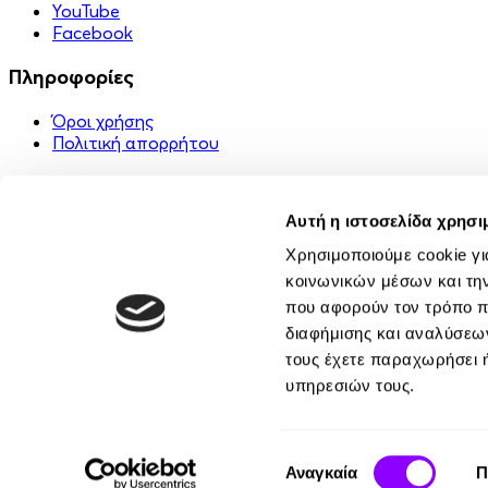
YouTube
Facebook
Πληροφορίες
Όροι χρήσης
Πολιτική απορρήτου
Χρήσιμα Links
Αυτή η ιστοσελίδα χρησι
Στείλε ένα δώρο 🎁
FAQ
Χρησιμοποιούμε cookie γι
Εφαρμογή
κοινωνικών μέσων και τη
Επικοινωνία
που αφορούν τον τρόπο π
Σχετικά με εμάς
διαφήμισης και αναλύσεων
Κοινότητα
τους έχετε παραχωρήσει ή
υπηρεσιών τους.
Συγγραφείς
Αφηγητές
Eκδότες
Επιλογή
Αναγκαία
Π
συγκατάθεσης
© Bookvoice 2026. All rights reserved.