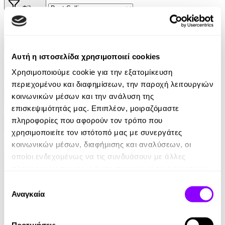
Φίλτρα
Φίλτρα
Συγγραφείς
Αυτή η ιστοσελίδα χρησιμοποιεί cookies
Χρησιμοποιούμε cookie για την εξατομίκευση
Αφηγητές
περιεχομένου και διαφημίσεων, την παροχή λειτουργιών
κοινωνικών μέσων και την ανάλυση της
Κατηγορίες
επισκεψιμότητάς μας. Επιπλέον, μοιραζόμαστε
πληροφορίες που αφορούν τον τρόπο που
Εκδοτικοί οίκοι
χρησιμοποιείτε τον ιστότοπό μας με συνεργάτες
κοινωνικών μέσων, διαφήμισης και αναλύσεων, οι
οποίοι ενδεχομένως να τις συνδυάσουν με άλλες
πληροφορίες που τους έχετε παραχωρήσει ή τις οποίες
έχουν συλλέξει σε σχέση με την από μέρους σας χρήση
Επιλογή
των υπηρεσιών τους.
Αναγκαία
συγκατάθεσης
Προτιμήσεις