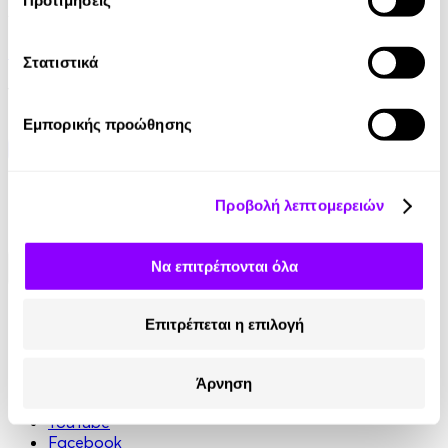
Audiobook
• 1 Credit
Είμαι Επικίνδυνη
Στατιστικά
16.15€
Εμπορικής προώθησης
Προβολή λεπτομερειών
Να επιτρέπονται όλα
Κοινωνικά Δίκτυα
Επιτρέπεται η επιλογή
Instagram
TikTok
Άρνηση
LinkedIn
YouTube
Facebook