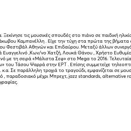
. Ξεκίνησε τις μουσικές σπουδές στο πιάνο σε παιδική ηλικ
άκωβου Καμπανέλλη . Είχε την τύχη στα πρώτα της βήματα 
ές του Φεστιβάλ Αθηνών και Επιδαύρου. Μεταξύ άλλων συνερ
Ευαγγελινό ,Κων/νο Χατζή, Λουκά Θάνου , Χρήστο Ευθυμίου
ινό με τη σειρά «Μάλιστα Σεφ» στο Mega το 2016. Τελευτα
» του Τάσου Ψαρρά στην ΕΡΤ . Επίσης συμμετείχε τηλεοπτικά
 . κ.α. Σε παράλληλη τροχιά το τραγούδι, εμφανίζεται σε μ
ό , παραδοσιακό μέχρι Μπρεχτ, jazz standards, alternative r
γραφίας.