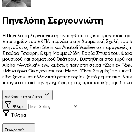
Πηνελόπη Σεργουνιώτη
Η Πηνελόπη Σεργουνιώτη είναι ηθοποιός και τραγουδίστρια
Επιστημών του ΕΚΠΑ περνάει στην Δραματική Σχολή του Ι
σκηνοθέτες Peter Stein και Anatoli Vasiliev σε παραγωγ
Σταύρο Τσακίρη, Θέμη Μουμουλίδη, Σοφία Σπυράτου, Φωκά 
μουσικού και σωματικού θεάτρου . Συστήθηκε στο ευρύ κο
Alpha «Αγγελική» ενώ αμέσως πριν στη σειρά «Ζωή εν Τάφω
«Μοντέρνα Οικογένεια» του Mega ,"Είναι Στιγμές" του Αντ1
είδη ξένου και ελληνικού ρεπερτορίου (από ρεμπέτικο, λαϊκ
πραγματοποιεί την ηχογράφηση της προσωπικής της δισκο
Διάβασε περισσότερα
Φίλτρα
Φίλτρα
Συγγραφείς