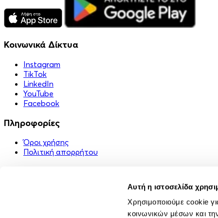
Κοινωνικά Δίκτυα
Instagram
TikTok
LinkedIn
YouTube
Facebook
Πληροφορίες
Όροι χρήσης
Πολιτική απορρήτου
Χρήσιμα Links
Αυτή η ιστοσελίδα χρησι
Στείλε ένα δώρο 🎁
FAQ
Χρησιμοποιούμε cookie γι
Εφαρμογή
κοινωνικών μέσων και τη