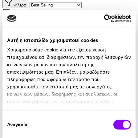
Φίλτρα
Φίλτρα
Συγγραφείς
Αυτή η ιστοσελίδα χρησιμοποιεί cookies
Αφηγητές
Χρησιμοποιούμε cookie για την εξατομίκευση
περιεχομένου και διαφημίσεων, την παροχή λειτουργιών
Κατηγορίες
κοινωνικών μέσων και την ανάλυση της
επισκεψιμότητάς μας. Επιπλέον, μοιραζόμαστε
Εκδοτικοί οίκοι
πληροφορίες που αφορούν τον τρόπο που
χρησιμοποιείτε τον ιστότοπό μας με συνεργάτες
κοινωνικών μέσων, διαφήμισης και αναλύσεων, οι
οποίοι ενδεχομένως να τις συνδυάσουν με άλλες
πληροφορίες που τους έχετε παραχωρήσει ή τις οποίες
έχουν συλλέξει σε σχέση με την από μέρους σας χρήση
Επιλογή
των υπηρεσιών τους.
Αναγκαία
συγκατάθεσης