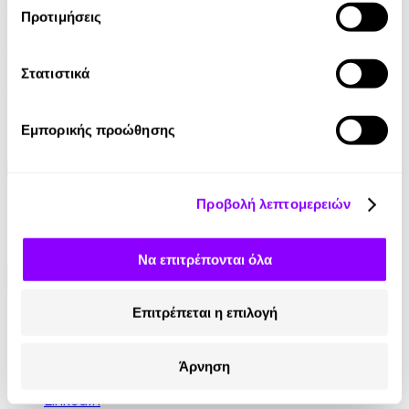
Audiobook
• 1 Credit
Προτιμήσεις
Δουλειά μια και Καλή!
Στατιστικά
Μαρίνα Βογοπούλου
4.90€
Εμπορικής προώθησης
Προβολή λεπτομερειών
Να επιτρέπονται όλα
Επιτρέπεται η επιλογή
Κοινωνικά Δίκτυα
Instagram
Άρνηση
TikTok
LinkedIn