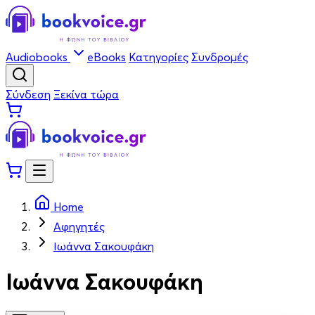
Audiobooks
eBooks
Κατηγορίες
Συνδρομές
Σύνδεση
Ξεκίνα τώρα
Home
Αφηγητές
Ιωάννα Σακουφάκη
Ιωάννα Σακουφάκη