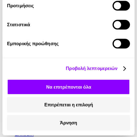
Audiobook
• 1 Credit
Προτιμήσεις
Το Μαγικό Ζαχαροπλαστείο
Στατιστικά
Kathryn Littlewood
13.90€
Εμπορικής προώθησης
Προβολή λεπτομερειών
Να επιτρέπονται όλα
Επιτρέπεται η επιλογή
Κοινωνικά Δίκτυα
Instagram
Άρνηση
TikTok
LinkedIn