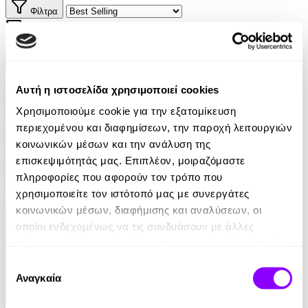
Φίλτρα
Φίλτρα
Συγγραφείς
Αυτή η ιστοσελίδα χρησιμοποιεί cookies
Αφηγητές
Χρησιμοποιούμε cookie για την εξατομίκευση
περιεχομένου και διαφημίσεων, την παροχή λειτουργιών
Κατηγορίες
κοινωνικών μέσων και την ανάλυση της
επισκεψιμότητάς μας. Επιπλέον, μοιραζόμαστε
Εκδοτικοί οίκοι
πληροφορίες που αφορούν τον τρόπο που
χρησιμοποιείτε τον ιστότοπό μας με συνεργάτες
κοινωνικών μέσων, διαφήμισης και αναλύσεων, οι
οποίοι ενδεχομένως να τις συνδυάσουν με άλλες
πληροφορίες που τους έχετε παραχωρήσει ή τις οποίες
έχουν συλλέξει σε σχέση με την από μέρους σας χρήση
Επιλογή
των υπηρεσιών τους.
Αναγκαία
συγκατάθεσης