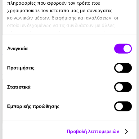
πληροφορίες που αφορούν τον τρόπο που
χρησιμοποιείτε τον ιστότοπό μας με συνεργάτες
κοινωνικών μέσων, διαφήμισης και αναλύσεων, οι
οποίοι ενδεχομένως να τις συνδυάσουν με άλλες
πληροφορίες που τους έχετε παραχωρήσει ή τις οποίες
Audiobook
• 1 Credit
έχουν συλλέξει σε σχέση με την από μέρους σας χρήση
Επιλογή
των υπηρεσιών τους.
Αναγκαία
συγκατάθεσης
Μόνο Λίγα Χιλιόμετρα
Μαρία Ευθυμίου
Προτιμήσεις
12.90€
Στατιστικά
Εμπορικής προώθησης
Audiobook
• 1 Credit
Προβολή λεπτομερειών