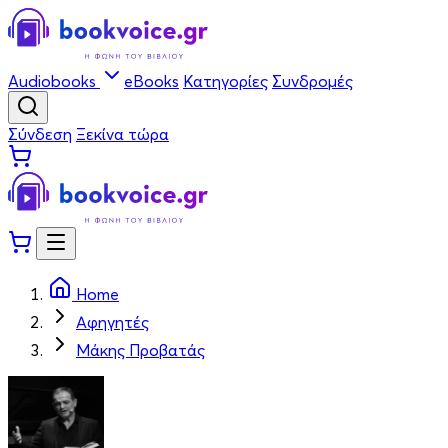
Audiobooks
eBooks
Κατηγορίες
Συνδρομές
Σύνδεση
Ξεκίνα τώρα
Home
Αφηγητές
Μάκης Προβατάς