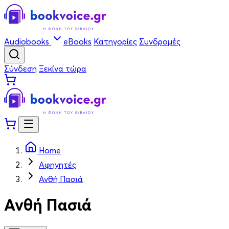
Audiobooks
eBooks
Κατηγορίες
Συνδρομές
Σύνδεση
Ξεκίνα τώρα
Home
Αφηγητές
Ανθή Πασιά
Ανθή Πασιά