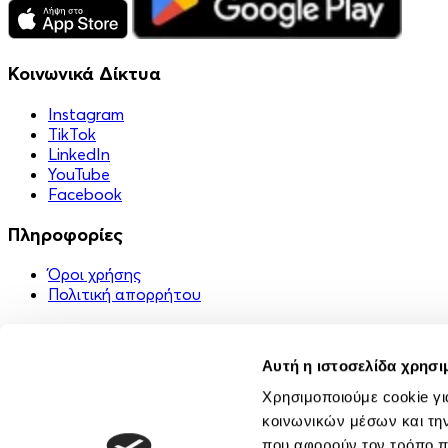
Κοινωνικά Δίκτυα
Instagram
TikTok
LinkedIn
YouTube
Facebook
Πληροφορίες
Όροι χρήσης
Πολιτική απορρήτου
Χρήσιμα Links
Αυτή η ιστοσελίδα χρησι
Στείλε ένα δώρο 🎁
FAQ
Χρησιμοποιούμε cookie γι
Εφαρμογή
κοινωνικών μέσων και τη
Επικοινωνία
που αφορούν τον τρόπο π