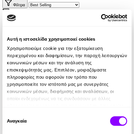
Φίλτρα
Φίλτρα
Συγγραφείς
Αυτή η ιστοσελίδα χρησιμοποιεί cookies
Αφηγητές
Χρησιμοποιούμε cookie για την εξατομίκευση
περιεχομένου και διαφημίσεων, την παροχή λειτουργιών
Κατηγορίες
κοινωνικών μέσων και την ανάλυση της
επισκεψιμότητάς μας. Επιπλέον, μοιραζόμαστε
Εκδοτικοί οίκοι
πληροφορίες που αφορούν τον τρόπο που
χρησιμοποιείτε τον ιστότοπό μας με συνεργάτες
κοινωνικών μέσων, διαφήμισης και αναλύσεων, οι
οποίοι ενδεχομένως να τις συνδυάσουν με άλλες
πληροφορίες που τους έχετε παραχωρήσει ή τις οποίες
έχουν συλλέξει σε σχέση με την από μέρους σας χρήση
Επιλογή
των υπηρεσιών τους.
Αναγκαία
συγκατάθεσης