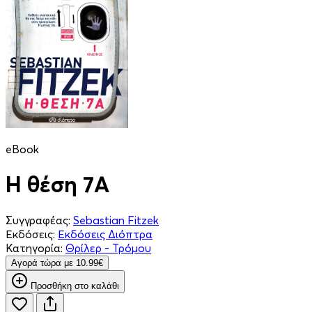
eBook
Η θέση 7Α
Συγγραφέας:
Sebastian Fitzek
Εκδόσεις:
Εκδόσεις Διόπτρα
Κατηγορία:
Θρίλερ - Τρόμου
Aγορά τώρα με 10.99€
Προσθήκη στο καλάθι