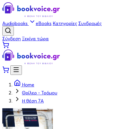
Audiobooks
eBooks
Κατηγορίες
Συνδρομές
Σύνδεση
Ξεκίνα τώρα
Home
Θρίλερ - Τρόμου
Η θέση 7Α