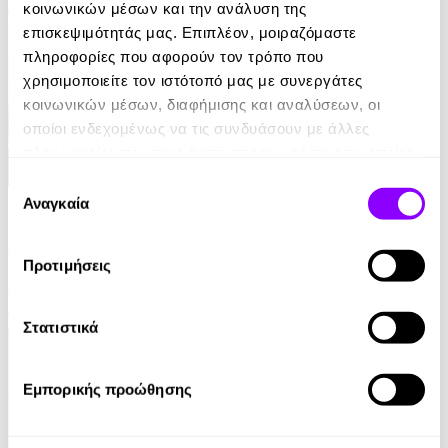
κοινωνικών μέσων και την ανάλυση της
12.99€
επισκεψιμότητάς μας. Επιπλέον, μοιραζόμαστε
πληροφορίες που αφορούν τον τρόπο που
χρησιμοποιείτε τον ιστότοπό μας με συνεργάτες
κοινωνικών μέσων, διαφήμισης και αναλύσεων, οι
οποίοι ενδεχομένως να τις συνδυάσουν με άλλες
πληροφορίες που τους έχετε παραχωρήσει ή τις οποίες
έχουν συλλέξει σε σχέση με την από μέρους σας χρήση
Επιλογή
eBook
των υπηρεσιών τους.
Αναγκαία
συγκατάθεσης
Μην το διαδώσεις
Προτιμήσεις
Lesley Kara
10.99€
Στατιστικά
Εμπορικής προώθησης