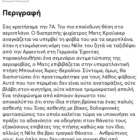
Περιγραφή
Σας κρατήσαμε την 7Α. Την πιο επικίνδυνη θέση στο
αεροπλάνο. Ο διαπρεπής ψυχίατρος Ματς Κρούγκερ
αναγκάζεται να υπερβεί τη φοβία του για τα αεροπλάνα,
όταν η ετοιμόγεννη κόρη του Νέλε του ζητά να ταξιδέψει
από την Αργεντινή στη Γερμανία. Έχοντας
παρακολουθήσει ένα σεμινάριο αντιμετώπισης της
αεροφοβίας, ο Ματς επιβιβάζεται στην υπερατλαντική
πτήση Μπουένος Άιρες-Βερολίνο. Σύντομα, όμως, θα
διαπιστώσει ότι προετοιμάστηκε για τους λάθος φόβους:
Αυτό που τον περιμένει δεν είναι ούτε αναταράξεις, ούτε
βλάβη στον κινητήρα, ούτε κάποια τρομοκρατική απειλή.
Ένα τηλεφώνημα από κάποιον άγνωστο του
αποκαλύπτει ότι στην ίδια πτήση βρίσκεται ένας παλιός
ασθενής του. Ένας ασθενής με βίαιες, δολοφονικές
φαντασιώσεις τον οποίο καλείται τώρα να υποκινήσει να
πράξει το αδιανόητο· να οδηγήσει στον θάνατο τους
εξακόσιους επιβάτες της πτήσης καθώς και τον ίδιο,
αλλιώς η Νέλε θα βρει τραγικό θάνατο… Ανθρώπινος
νους, ένα όπλο που δεν μπορεί να ανιχνευθεί από