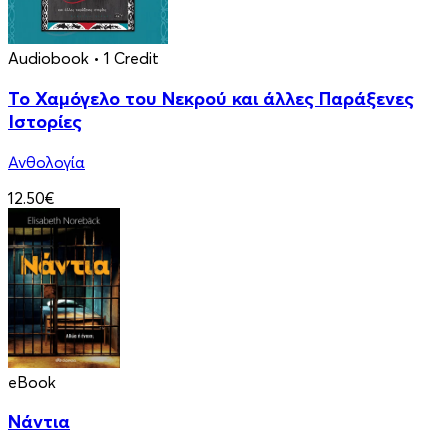
Audiobook
• 1 Credit
Το Χαμόγελο του Νεκρού και άλλες Παράξενες
Ιστορίες
Ανθολογία
12.50€
eBook
Νάντια