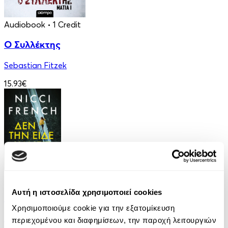
Audiobook
• 1 Credit
Ο Συλλέκτης
Sebastian Fitzek
15.93€
eBook
Αυτή η ιστοσελίδα χρησιμοποιεί cookies
Δεν την είδε κανείς
Χρησιμοποιούμε cookie για την εξατομίκευση
Nicci French
περιεχομένου και διαφημίσεων, την παροχή λειτουργιών