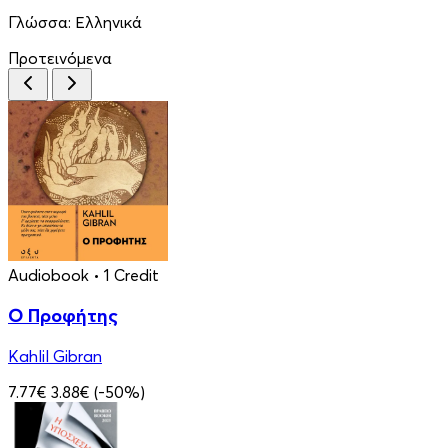
Γλώσσα:
Ελληνικά
Προτεινόμενα
Audiobook
• 1 Credit
Ο Προφήτης
Kahlil Gibran
7.77€
3.88€
(-50%)