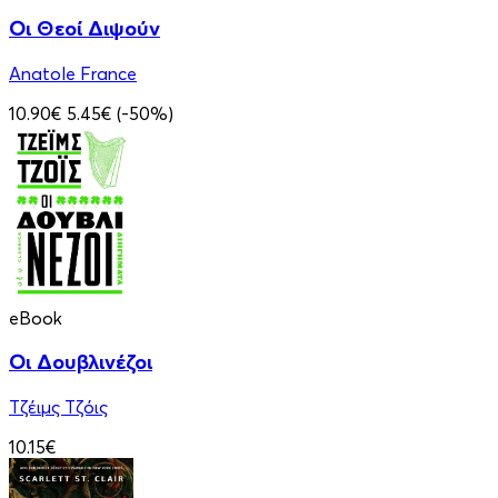
Οι Θεοί Διψούν
Anatole France
10.90€
5.45€
(-50%)
eBook
Οι Δουβλινέζοι
Τζέιμς Τζόις
10.15€