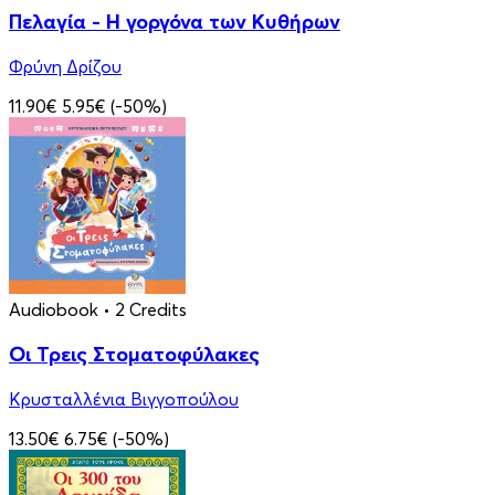
Πελαγία - Η γοργόνα των Κυθήρων
Φρύνη Δρίζου
11.90€
5.95€
(-50%)
Audiobook
• 2 Credits
Οι Τρεις Στοματοφύλακες
Κρυσταλλένια Βιγγοπούλου
13.50€
6.75€
(-50%)