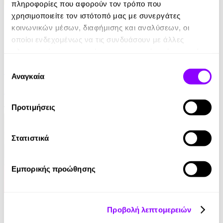
πληροφορίες που αφορούν τον τρόπο που
χρησιμοποιείτε τον ιστότοπό μας με συνεργάτες
κοινωνικών μέσων, διαφήμισης και αναλύσεων, οι
οποίοι ενδεχομένως να τις συνδυάσουν με άλλες
eBook
πληροφορίες που τους έχετε παραχωρήσει ή τις οποίες
έχουν συλλέξει σε σχέση με την από μέρους σας χρήση
Επιλογή
Euro - Δυσκολότερο από ένα Μουντιάλ
των υπηρεσιών τους.
Αναγκαία
συγκατάθεσης
Αντώνης Καρπετόπουλος
Προτιμήσεις
14.99€
Στατιστικά
Εμπορικής προώθησης
Audiobook
• 1 Credit
Προβολή λεπτομερειών
Το Βιβλίο του Τσαγιού