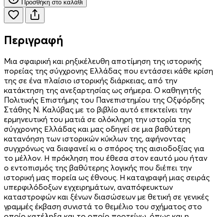
Προσθήκη στο καλάθι
Περιγραφή
Μια σφαιρική και ρηξικέλευθη αποτίµηση της ιστορικής
πορείας της σύγχρονης Ελλάδας που εντάσσει κάθε κρίση
της σε ένα πλαίσιο ιστορικής διάρκειας, από την
κατάκτηση της ανεξαρτησίας ως σήµερα. Ο καθηγητής
Πολιτικής Επιστήµης του Πανεπιστηµίου της Οξφόρδης
Στάθης Ν. Καλύβας µε το βιβλίο αυτό επεκτείνει την
ερµηνευτική του µατιά σε ολόκληρη την ιστορία της
σύγχρονης Ελλάδας και µας οδηγεί σε µια βαθύτερη
κατανόηση των ιστορικών κύκλων της, αφήνοντας
συγχρόνως να διαφανεί κι ο σπόρος της αισιοδοξίας για
το µέλλον. Η πρόκληση που έθεσα στον εαυτό µου ήταν
ο εντοπισµός της βαθύτερης λογικής που διέπει την
ιστορική µας πορεία ως έθνους. Η καταγραφή µιας σειράς
υπερφιλόδοξων εγχειρηµάτων, αναπόφευκτων
καταστροφών και ξένων διασώσεων µε θετική σε γενικές
γραµµές έκβαση συνιστά το θεµέλιο του σχήµατος στο
οποίο κατέληξα και το οποίο προτείνω, όπως και η