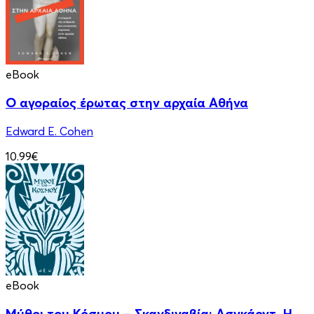
eBook
Ο αγοραίος έρωτας στην αρχαία Αθήνα
Edward E. Cohen
10.99€
eBook
Μύθοι του Κόσμου – Σκανδιναβία: Ασγκάρντ, Η