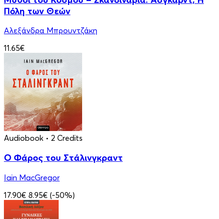
Πόλη των Θεών
Αλεξάνδρα Μπρουντζάκη
11.65€
Audiobook
• 2 Credits
Ο Φάρος του Στάλινγκραντ
Iain MacGregor
17.90€
8.95€
(-50%)