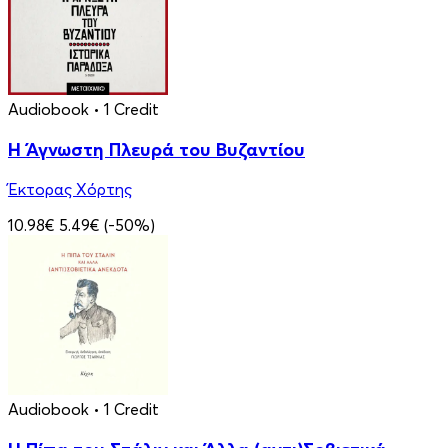
Audiobook
• 1 Credit
Η Άγνωστη Πλευρά του Βυζαντίου
Έκτορας Χόρτης
10.98€
5.49€
(-50%)
Audiobook
• 1 Credit