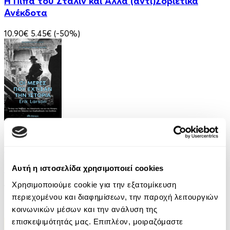
Η Πίπα του Στάλιν και Άλλα (αντι)Σοβιετικά
Ανέκδοτα
10.90€
5.45€
(-50%)
eBook
Οι Μέρες που Έχτισαν την Ιστορία
Αυτή η ιστοσελίδα χρησιμοποιεί cookies
Erik Larson
Χρησιμοποιούμε cookie για την εξατομίκευση
11.99€
περιεχομένου και διαφημίσεων, την παροχή λειτουργιών
κοινωνικών μέσων και την ανάλυση της
επισκεψιμότητάς μας. Επιπλέον, μοιραζόμαστε