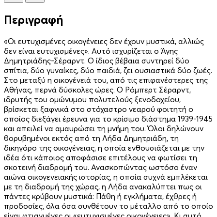
Περιγραφή
«Οι ευτυχισμένες οικογένειες δεν έχουν μυστικά, αλλιώς
δεν είναι ευτυχισμένες». Αυτό ισχυρίζεται ο Άγης
Δημητριάδης-Σέραρντ. Ο ίδιος βέβαια συντηρεί δύο
σπίτια, δύο γυναίκες, δύο παιδιά, ζει ουσιαστικά δύο ζωές.
Στο μεταξύ η οικογένειά του, από τις επιφανέστερες της
Αθήνας, περνά δύσκολες ώρες. Ο Ρόμπερτ Σέραρντ,
ιδρυτής του ομώνυμου πολυτελούς ξενοδοχείου,
βρίσκεται ξαφνικά στο στόχαστρο νεαρού φοιτητή ο
οποίος διεξάγει έρευνα για το κρίσιμο διάστημα 1939-1945
και απειλεί να αμαυρώσει τη μνήμη του. Όλοι δηλώνουν
θορυβημένοι εκτός από τη Λήδα Δημητριάδη, τη
δικηγόρο της οικογένειας, η οποία ενθουσιάζεται με την
ιδέα ότι κάποιος αποφάσισε επιτέλους να φωτίσει τη
σκοτεινή διαδρομή του. Ανασκοπώντας ωστόσο έναν
αιώνα οικογενειακής ιστορίας, η οποία συχνά εμπλέκεται
με τη διαδρομή της χώρας, η Λήδα ανακαλύπτει πως οι
πάντες κρύβουν μυστικά: Πάθη ή εγκλήματα, έχθρες ή
προδοσίες, όλα όσα συνθέτουν το μέταλλο από το οποίο
είναι φτιαγμένες οι «ευτυχισμένες οικογένειες». Κι αυτό