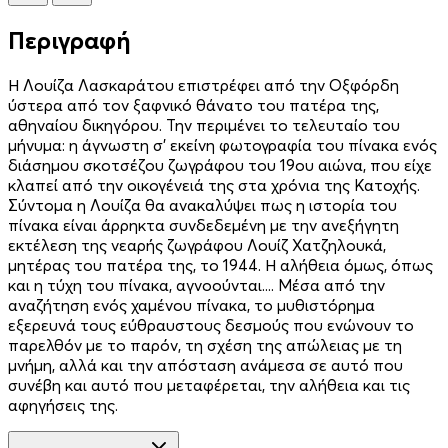
Περιγραφή
Η Λουίζα Λασκαράτου επιστρέφει από την Οξφόρδη
ύστερα από τον ξαφνικό θάνατο του πατέρα της,
αθηναίου δικηγόρου. Την περιμένει το τελευταίο του
μήνυμα: η άγνωστη σ’ εκείνη φωτογραφία του πίνακα ενός
διάσημου σκοτσέζου ζωγράφου του 19ου αιώνα, που είχε
κλαπεί από την οικογένειά της στα χρόνια της Κατοχής.
Σύντομα η Λουίζα θα ανακαλύψει πως η ιστορία του
πίνακα είναι άρρηκτα συνδεδεμένη με την ανεξήγητη
εκτέλεση της νεαρής ζωγράφου Λουίζ Χατζηλουκά,
μητέρας του πατέρα της, το 1944. Η αλήθεια όμως, όπως
και η τύχη του πίνακα, αγνοούνται.... Μέσα από την
αναζήτηση ενός χαμένου πίνακα, το μυθιστόρημα
εξερευνά τους εύθραυστους δεσμούς που ενώνουν το
παρελθόν με το παρόν, τη σχέση της απώλειας με τη
μνήμη, αλλά και την απόσταση ανάμεσα σε αυτό που
συνέβη και αυτό που μεταφέρεται, την αλήθεια και τις
αφηγήσεις της.