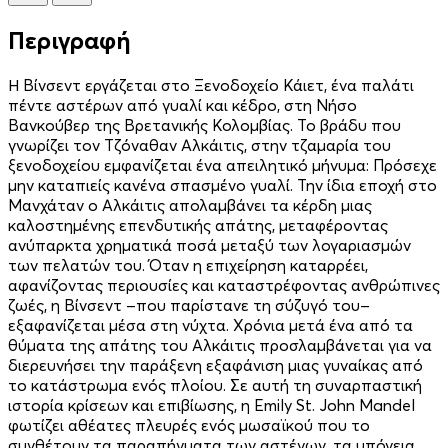
Περιγραφή
Η Βίνσεντ εργάζεται στο Ξενοδοχείο Κάιετ, ένα παλάτι
πέντε αστέρων από γυαλί και κέδρο, στη Νήσο
Βανκούβερ της Βρετανικής Κολομβίας. Το βράδυ που
γνωρίζει τον Τζόναθαν Αλκάιτις, στην τζαμαρία του
ξενοδοχείου εμφανίζεται ένα απειλητικό μήνυμα: Πρόσεχε
μην καταπιείς κανένα σπασμένο γυαλί. Την ίδια εποχή στο
Μανχάταν ο Αλκάιτις απολαμβάνει τα κέρδη μιας
καλοστημένης επενδυτικής απάτης, μεταφέροντας
ανύπαρκτα χρηματικά ποσά μεταξύ των λογαριασμών
των πελατών του. Όταν η επιχείρηση καταρρέει,
αφανίζοντας περιουσίες και καταστρέφοντας ανθρώπινες
ζωές, η Βίνσεντ ‒που παρίστανε τη σύζυγό του‒
εξαφανίζεται μέσα στη νύχτα. Χρόνια μετά ένα από τα
θύματα της απάτης του Αλκάιτις προσλαμβάνεται για να
διερευνήσει την παράξενη εξαφάνιση μιας γυναίκας από
το κατάστρωμα ενός πλοίου. Σε αυτή τη συναρπαστική
ιστορία κρίσεων και επιβίωσης, η Emily St. John Mandel
φωτίζει αθέατες πλευρές ενός μωσαϊκού που το
συνθέτουν τα παραπήγματα των αστέγων, τα υπόγεια