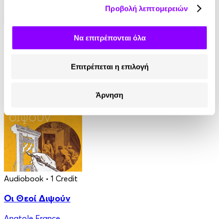
Προβολή λεπτομερειών
Audiobook
• 1 Credit
Να επιτρέπονται όλα
Ο Τελευταίος των Μοϊκανών
Επιτρέπεται η επιλογή
James Fenimore Cooper
13.90€
6.95€
(-50%)
Άρνηση
Audiobook
• 1 Credit
Οι Θεοί Διψούν
Anatole France