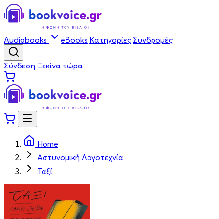
Audiobooks
eBooks
Κατηγορίες
Συνδρομές
Σύνδεση
Ξεκίνα τώρα
Home
Αστυνομική Λογοτεχνία
Ταξί