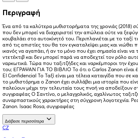
Περιγραφή
Ένα από τα καλύτερα μυθιστορήματα της χρονιάς (2018) σύμ
που δεν μπορεί να διαχειριστεί την απώλεια ούτε να ξεφύγε
κουβαλάει στο αυτοκίνητό του. Περιπλανιέται με το ταξί 
από τις απιστίες του θα τον εγκαταλείψει μιας και νιώθει πω
ικανός να αγαπάει, ή αν το μόνο που έχει σημασία είναι ν
ντετέκτιβ και δεν μπορεί παρά να αποδεχτεί τον ρόλο αυτό
ναρκωτικά. Τώρα που ταξιτζήδες και ναρκέμποροι την έχου
του; ΕΓΡΑΨΑΝ ΓΙΑ ΤΟ ΒΙΒΛΙΟ Το ότι ο Carlos Zanon είναι έ
El Confidencial Το Ταξί είναι μια τέλεια καταιγίδα που σε 
το μυθιστόρημα ο Zanon έχει συλλάβει μια ιστορία που εί
παλεύουν μέχρι την τελευταία τους πνοή να αποδείξουν στο
συγγραφέας Ο Σαντίνο, ο μελαγχολικός, αχαλίνωτος ταξιτ
συναρπαστικούς χαρακτήρες στη σύγχρονη λογοτεχνία. Ρεα
Zanon. Isaac Rosa, συγγραφέας
Διάβασε περισσότερα
CZ