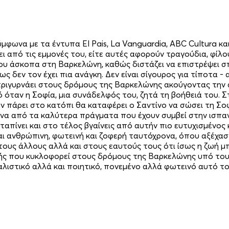
φωνα με τα έντυπα El Pais, La Vanguardia, ABC Cultura και 
ι από τις εμμονές του, είτε αυτές αφορούν τραγούδια, φίλου
του άσκοπα στη Βαρκελώνη, καθώς διστάζει να επιστρέψει σπ
ς δεν τον έχει πια ανάγκη. Δεν είναι σίγουρος για τίποτα - αν
α τριγυρνάει στους δρόμους της Βαρκελώνης ακούγοντας την 
 όταν η Σοφία, μια συνάδελφός του, ζητά τη βοήθειά του. Στ
ν πάρει στο κατόπι θα καταφέρει ο Σαντίνο να σώσει τη Σο
να από τα καλύτερα πράγματα που έχουν συμβεί στην ισπανικ
καταπίνει και στο τέλος βγαίνεις από αυτήν πιο ευτυχισμένος
ναι ανθρώπινη, φωτεινή και ζοφερή ταυτόχρονα, όπου αξέχα
υς άλλους αλλά και στους εαυτούς τους ότι ίσως η ζωή μπορ
ζής που κυκλοφορεί στους δρόμους της Βαρκελώνης υπό τους
λιστικό αλλά και ποιητικό, πονεμένο αλλά φωτεινό αυτό τ