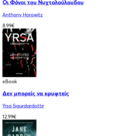
Οι Φόνοι του Νυχτολούλουδου
Anthony Horowitz
8.99€
eBook
Δεν μπορείς να κρυφτείς
Yrsa Sigurdardottir
12.99€