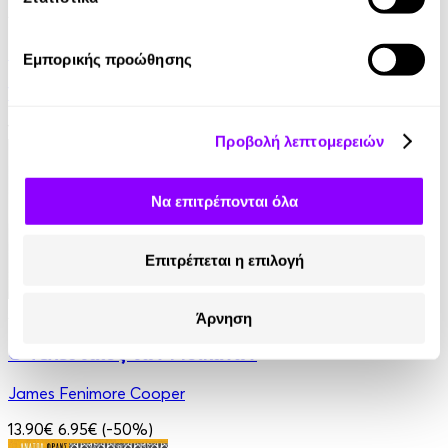
Audiobook
• 1 Credit
Στο Σπίτι Της
Εμπορικής προώθησης
Yael Van Der Wouden
16.90€
Προβολή λεπτομερειών
Να επιτρέπονται όλα
Επιτρέπεται η επιλογή
Audiobook
• 1 Credit
Άρνηση
Ο Τελευταίος των Μοϊκανών
James Fenimore Cooper
13.90€
6.95€
(-50%)