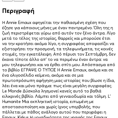
Περιγραφή
Η Annie Ernaux αφηγείται την παθιασμένη σχέση που
έζησε για κάποιους μήνες με έναν παντρεμένο. Όλη της η
ζωή περιστρέφεται γύρω από αυτόν τον ξένο άντρα. Λίγο
μετά το τέλος της ιστορίας, θαρρείς και μπορούσε έτσι
να την κρατήσει ακόμα λίγο, η συγγραφέας αποφασίζει να
εξιστορήσει την προσμονή, τα τηλεφωνήματα, τις κοινές
στιγμές, την εγκατάλειψη. Από πέρυσι τον Σεπτέμβρη, δεν
έκανα τίποτε άλλο απ’ το να περιμένω έναν άντρα: να
μου τηλεφωνήσει και να έρθει σπίτι μου. Απόσπασμα από
το βιβλίο ΕΓΡΑΨΕ Ο ΤΥΠΟΣ H Annie Ernaux, ακόμα και σε
ένα ολιγοσέλιδο κείμενο, ακόμα και σε μια
πρωτοπρόσωπη αφήγηση μιας ιστορίας που βίωσε η ίδια,
λέει ένα και μόνο πράγμα: πως είναι μεγάλη συγγραφέας.
Le Monde Δύσκολα λησμονεί κανείς αυτό το βαθιά
ειλικρινές βιβλίο. Λάμπει από γενναιοδωρία και τόλμη. L’
Humanite Μια εκπληκτική ιστορία, ειπωμένη με
αποστασιοποίηση και χωρίς ίχνος υπερβολής, που
πάλλεται με πάθος ανάλογο αυτού που περιγράφει η
Ernaux. Kirkus Η μοναδικότητα της γραφής της Ernaux