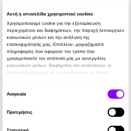
Αυτή η ιστοσελίδα χρησιμοποιεί cookies
Χρησιμοποιούμε cookie για την εξατομίκευση
περιεχομένου και διαφημίσεων, την παροχή λειτουργιών
κοινωνικών μέσων και την ανάλυση της
επισκεψιμότητάς μας. Επιπλέον, μοιραζόμαστε
eBook
πληροφορίες που αφορούν τον τρόπο που
Ελέφαντας
χρησιμοποιείτε τον ιστότοπό μας με συνεργάτες
κοινωνικών μέσων, διαφήμισης και αναλύσεων, οι
Ρέιμοντ Κάρβερ
οποίοι ενδεχομένως να τις συνδυάσουν με άλλες
πληροφορίες που τους έχετε παραχωρήσει ή τις οποίες
7.99€
έχουν συλλέξει σε σχέση με την από μέρους σας χρήση
Επιλογή
των υπηρεσιών τους.
Αναγκαία
συγκατάθεσης
Προτιμήσεις
Στατιστικά