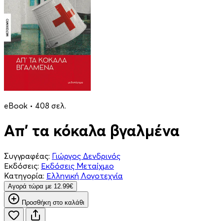
eBook • 408 σελ.
Απ' τα κόκαλα βγαλμένα
Συγγραφέας:
Γιώργος Δενδρινός
Εκδόσεις:
Εκδόσεις Μεταίχμιο
Κατηγορία:
Ελληνική Λογοτεχνία
Aγορά τώρα με 12.99€
Προσθήκη στο καλάθι