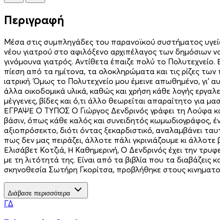
Περιγραφή
Μέσα στις συμπληγάδες του παρανοϊκού συστήματος υγείας
νέου γιατρού στο αφιλόξενο αρχιπέλαγος των δημόσιων νοσ
γινόμουνα γιατρός. Αντίθετα έπαιζε πολύ το Πολυτεχνείο.
πίεση από τα ημίτονα, τα ολοκληρώματα και τις ρίζες των
ιατρική. Όμως το Πολυτεχνείο μου έμεινε απωθημένο, γι’ α
άλλα οικοδομικά υλικά, καθώς και χρήση κάθε λογής εργαλε
μέγγενες, βίδες και ό,τι άλλο θεωρείται απαραίτητο για μ
ΕΓΡΑΨΕ Ο ΤΥΠΟΣ Ο Γιώργος Δενδρινός γράφει τη Λούφα και
βάσιν, όπως κάθε καλός και συνειδητός κωμωδιογράφος, έν
αξιοπρόσεκτο, διότι όντας ξεκαρδιστικό, αναλαμβάνει ταυ
πως δεν μας πειράζει, άλλοτε πάλι γκρινιάζουμε κι άλλοτ
Ελισάβετ Κοτζιά, Η Καθημερινή, Ο Δενδρινός έχει την τρυφ
με τη λιτότητά της. Είναι από τα βιβλία που τα διαβάζεις 
σκηνοθεσία Σωτήρη Γκορίτσα, προβλήθηκε στους κινηματο
Διάβασε περισσότερα
ΓΔ