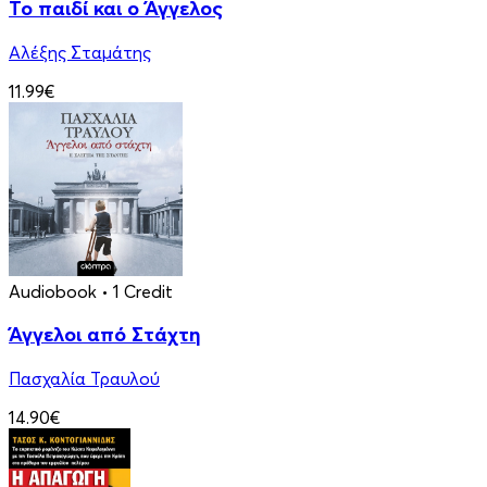
Το παιδί και ο Άγγελος
Αλέξης Σταμάτης
11.99€
Audiobook
• 1 Credit
Άγγελοι από Στάχτη
Πασχαλία Τραυλού
14.90€