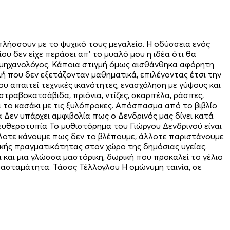
λήσσουν με το ψυχικό τους μεγαλείο. Η οδύσσεια ενός
υ δεν είχε περάσει απ’ το μυαλό μου η ιδέα ότι θα
ια μηχανολόγος. Κάποια στιγμή όμως αισθάνθηκα αφόρητη
ή που δεν εξετάζονταν μαθηματικά, επιλέγοντας έτσι την
ου απαιτεί τεχνικές ικανότητες, ενασχόληση με γύψους και
στραβοκατσάβιδα, πριόνια, ντίζες, σκαρπέλα, ράσπες,
αι το κασάκι με τις ξυλόπροκες. Απόσπασμα από το βιβλίο
Δεν υπάρχει αμφιβολία πως ο Δενδρινός μας δίνει κατά
λευθεροτυπία Το μυθιστόρημα του Γιώργου Δενδρινού είναι
άλλοτε κάνουμε πως δεν το βλέπουμε, άλλοτε παριστάνουμε
ιακής πραγματικότητας στον χώρο της δημόσιας υγείας.
ει και μια γλώσσα μαστόρικη, δωρική που προκαλεί το γέλιο
και ασταμάτητα. Τάσος Τέλλογλου Η ομώνυμη ταινία, σε