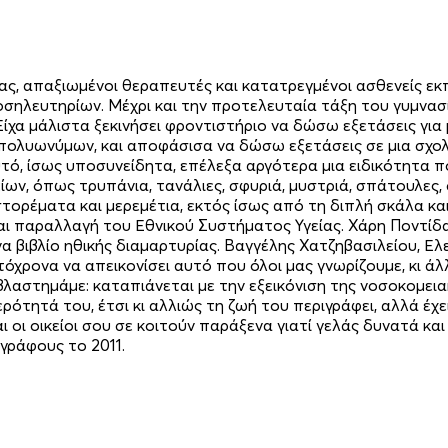
, απαξιωμένοι θεραπευτές και κατατρεγμένοι ασθενείς εκπ
ηλευτηρίων. Μέχρι και την προτελευταία τάξη του γυμνασίο
 Είχα μάλιστα ξεκινήσει φροντιστήριο να δώσω εξετάσεις γ
 πολυωνύμων, και αποφάσισα να δώσω εξετάσεις σε μια σχολ
υτό, ίσως υποσυνείδητα, επέλεξα αργότερα μια ειδικότητα π
ίων, όπως τρυπάνια, τανάλιες, σφυριά, μυστριά, σπάτουλες, 
αστορέματα και μερεμέτια, εκτός ίσως από τη διπλή σκάλα κ
 παραλλαγή του Εθνικού Συστήματος Υγείας. Χάρη Ποντίδα 
α βιβλίο ηθικής διαμαρτυρίας. Βαγγέλης Χατζηβασιλείου, Ε
τόχρονα να απεικονίσει αυτό που όλοι μας γνωρίζουμε, κι 
ε βλαστημάμε: καταπιάνεται με την εξεικόνιση της νοσοκομε
ερότητά του, έτσι κι αλλιώς τη ζωή του περιγράφει, αλλά έχ
και οι οικείοι σου σε κοιτούν παράξενα γιατί γελάς δυνατά 
γράφους το 2011.