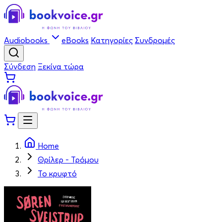
Audiobooks
eBooks
Κατηγορίες
Συνδρομές
Σύνδεση
Ξεκίνα τώρα
Home
Θρίλερ - Τρόμου
Το κρυφτό