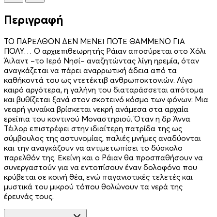
Περιγραφή
ΤΟ ΠΑΡΕΛΘΟΝ ΔΕΝ ΜΕΝΕΙ ΠΟΤΕ ΘΑΜΜΕΝΟ ΓΙΑ
ΠΟΛΥ… Ο αρχιεπιθεωρητής Ράιαν αποσύρεται στο Χόλι
Άιλαντ –το Ιερό Νησί– αναζητώντας λίγη ηρεμία, όταν
αναγκάζεται να πάρει αναρρωτική άδεια από τα
καθήκοντά του ως ντετέκτιβ ανθρωποκτονιών. Λίγο
καιρό αργότερα, η γαλήνη του διαταράσσεται απότομα
και βυθίζεται ξανά στον σκοτεινό κόσμο των φόνων: Μια
νεαρή γυναίκα βρίσκεται νεκρή ανάμεσα στα αρχαία
ερείπια του κοντινού Μοναστηριού. Όταν η δρ Άννα
Τέιλορ επιστρέφει στην ιδιαίτερη πατρίδα της ως
σύμβουλος της αστυνομίας, παλιές μνήμες αναδύονται
και την αναγκάζουν να αντιμετωπίσει το δύσκολο
παρελθόν της. Εκείνη και ο Ράιαν θα προσπαθήσουν να
συνεργαστούν για να εντοπίσουν έναν δολοφόνο που
κρύβεται σε κοινή θέα, ενώ παγανιστικές τελετές και
μυστικά του μικρού τόπου θολώνουν τα νερά της
έρευνάς τους.