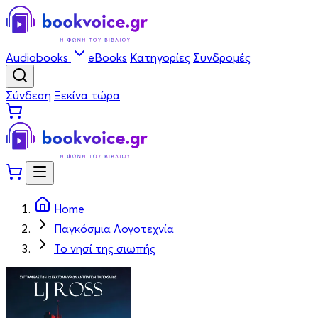
Audiobooks
eBooks
Κατηγορίες
Συνδρομές
Σύνδεση
Ξεκίνα τώρα
Home
Παγκόσμια Λογοτεχνία
Το νησί της σιωπής