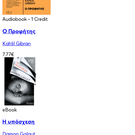
Audiobook
• 1 Credit
Ο Προφήτης
Kahlil Gibran
7.77€
eBook
Η υπόσχεση
Damon Galgut