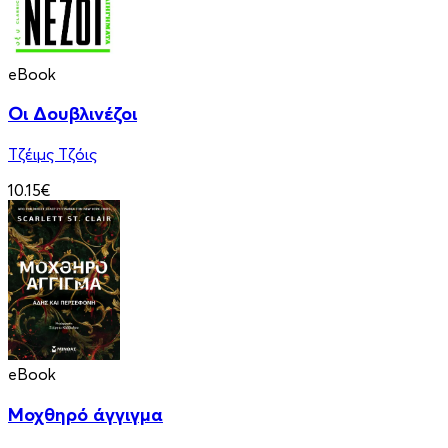
eBook
Οι Δουβλινέζοι
Τζέιμς Τζόις
10.15€
eBook
Μοχθηρό άγγιγμα