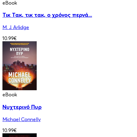
eBook
Τικ Τακ, τικ τακ, ο χρόνος περνά...
M. J. Arlidge
10.99€
eBook
Νυχτερινό Πυρ
Michael Connelly
10.99€