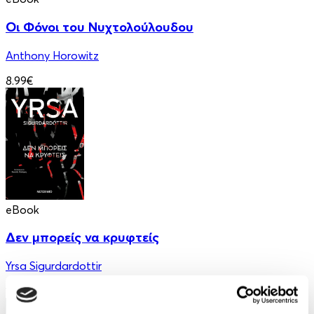
Οι Φόνοι του Νυχτολούλουδου
Anthony Horowitz
8.99€
eBook
Δεν μπορείς να κρυφτείς
Yrsa Sigurdardottir
12.99€