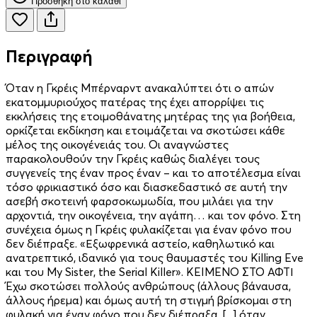
Προσθήκη στο καλάθι
Περιγραφή
Όταν η Γκρέις Μπέρναρντ ανακαλύπτει ότι ο απών
εκατομμυριούχος πατέρας της έχει απορρίψει τις
εκκλήσεις της ετοι­μοθάνατης μητέρας της για βοήθεια,
ορκίζεται εκδίκηση και ετοιμάζεται να σκοτώσει κάθε
μέλος της οικογένειάς του. Οι αναγνώστες
παρακολουθούν την Γκρέις καθώς διαλέγει τους
συγγενείς της έναν προς έναν – και το αποτέλεσμα είναι
τόσο φρικιαστικό όσο και διασκεδαστικό σε αυτή την
ασεβή σκοτεινή φαρσοκωμωδία, που μιλάει για την
αρχοντιά, την οικογένεια, την αγάπη… και τον φόνο. Στη
συνέχεια όμως η Γκρέις φυλακίζεται για έναν φόνο που
δεν διέπραξε. «Εξωφρενικά αστείο, καθηλωτικό και
ανατρεπτικό, ιδανικό για τους θαυμαστές του Killing Eve
και του My Sister, the Serial Killer». KEIMENO ΣΤΟ ΑΦΤΙ
Έχω σκοτώσει πολλούς ανθρώπους (άλλους βάναυσα,
άλλους ήρεμα) και όμως αυτή τη στιγμή βρίσκομαι στη
φυλακή για έναν φόνο που δεν διέπραξα. [...] όταν