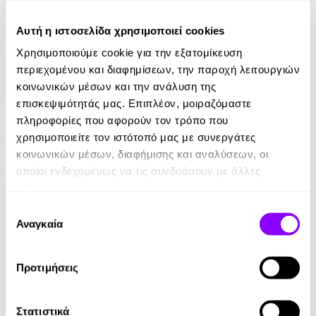
Αυτή η ιστοσελίδα χρησιμοποιεί cookies
Χρησιμοποιούμε cookie για την εξατομίκευση
περιεχομένου και διαφημίσεων, την παροχή λειτουργιών
κοινωνικών μέσων και την ανάλυση της
επισκεψιμότητάς μας. Επιπλέον, μοιραζόμαστε
eBook
πληροφορίες που αφορούν τον τρόπο που
Αυτοί που επέζησαν
χρησιμοποιείτε τον ιστότοπό μας με συνεργάτες
κοινωνικών μέσων, διαφήμισης και αναλύσεων, οι
Jane Harper
οποίοι ενδεχομένως να τις συνδυάσουν με άλλες
10.99€
πληροφορίες που τους έχετε παραχωρήσει ή τις οποίες
έχουν συλλέξει σε σχέση με την από μέρους σας χρήση
Επιλογή
των υπηρεσιών τους.
Αναγκαία
συγκατάθεσης
Προτιμήσεις
Στατιστικά