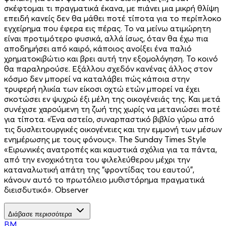
σκέφτομαι τι πραγματικά έκανα, με πιάνει μια μικρή θλίψη
επειδή κανείς δεν θα μάθει ποτέ τίποτα για το περίπλοκο
εγχείρημα που έφερα εις πέρας. Το να μείνω ατιμώρητη
είναι προτιμότερο φυσικά, αλλά ίσως, όταν θα έχω πια
αποδημήσει από καιρό, κάποιος ανοίξει ένα παλιό
χρηματοκιβώτιο και βρει αυτή την εξομολόγηση. Το κοινό
θα παραληρούσε. Εξάλλου σχεδόν κανένας άλλος στον
κόσμο δεν μπορεί να καταλάβει πώς κάποια στην
τρυφερή ηλικία των είκοσι οχτώ ετών μπορεί να έχει
σκοτώσει εν ψυχρώ έξι μέλη της οικογένειάς της. Και μετά
συνέχισε χαρούμενη τη ζωή της χωρίς να μετανιώσει ποτέ
για τίποτα. «Ένα αστείο, συναρπαστικό βιβλίο γύρω από
τις δυσλειτουργικές οικογένειες και την εμμονή των μέσων
ενημέρωσης με τους φόνους». Τhe Sunday Times Style
«Ειρωνικές ανατροπές και καυστικά σχόλια για τα πάντα,
από την ενοχικότητα του φιλελεύθερου μέχρι την
καταναλωτική απάτη της “φροντίδας του εαυτού”,
κάνουν αυτό το πρωτόλειο μυθιστόρημα πραγματικά
διεισδυτικό». Observer
Διάβασε περισσότερα
BM