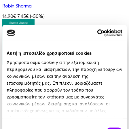
Robin Sharma
14.90€
7.45€
(-50%)
Αυτή η ιστοσελίδα χρησιμοποιεί cookies
Χρησιμοποιούμε cookie για την εξατομίκευση
eBook
περιεχομένου και διαφημίσεων, την παροχή λειτουργιών
κοινωνικών μέσων και την ανάλυση της
21 Ευκαιρίες να ξεπεράσεις τον εαυτό σου
επισκεψιμότητάς μας. Επιπλέον, μοιραζόμαστε
πληροφορίες που αφορούν τον τρόπο που
Theresa Cheung
χρησιμοποιείτε τον ιστότοπό μας με συνεργάτες
8.99€
κοινωνικών μέσων, διαφήμισης και αναλύσεων, οι
οποίοι ενδεχομένως να τις συνδυάσουν με άλλες
πληροφορίες που τους έχετε παραχωρήσει ή τις οποίες
έχουν συλλέξει σε σχέση με την από μέρους σας χρήση
Επιλογή