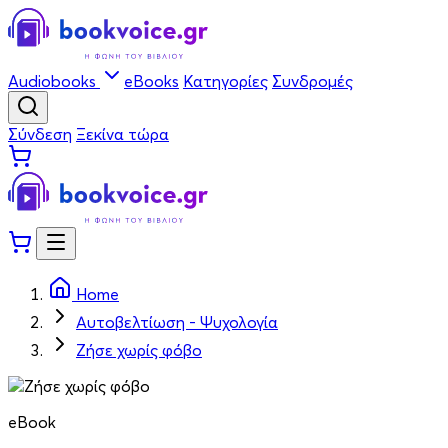
Audiobooks
eBooks
Κατηγορίες
Συνδρομές
Σύνδεση
Ξεκίνα τώρα
Home
Αυτοβελτίωση - Ψυχολογία
Ζήσε χωρίς φόβο
eBook