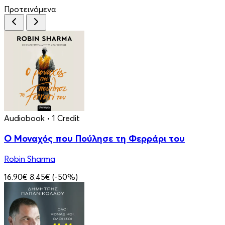
Προτεινόμενα
Audiobook
• 1 Credit
Ο Μοναχός που Πούλησε τη Φερράρι του
Robin Sharma
16.90€
8.45€
(-50%)