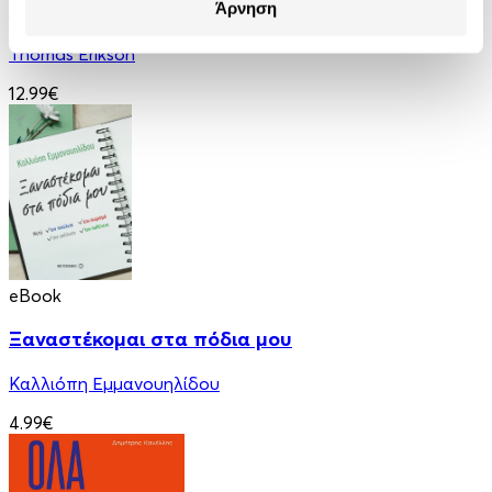
Ανάμεσα σε βαμπίρ
Άρνηση
Thomas Erikson
12.99€
eBook
Ξαναστέκομαι στα πόδια μου
Καλλιόπη Εμμανουηλίδου
4.99€