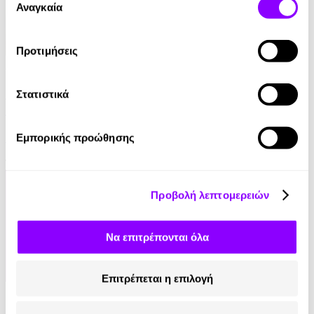
των υπηρεσιών τους.
Αναγκαία
συγκατάθεσης
Προτιμήσεις
Audiobook
• 1 Credit
Τα μυστικά του μοναχού που πούλησε τη Ferrari
Στατιστικά
του
Robin Sharma
Εμπορικής προώθησης
14.90€
7.45€
(-50%)
Προβολή λεπτομερειών
Να επιτρέπονται όλα
Επιτρέπεται η επιλογή
eBook