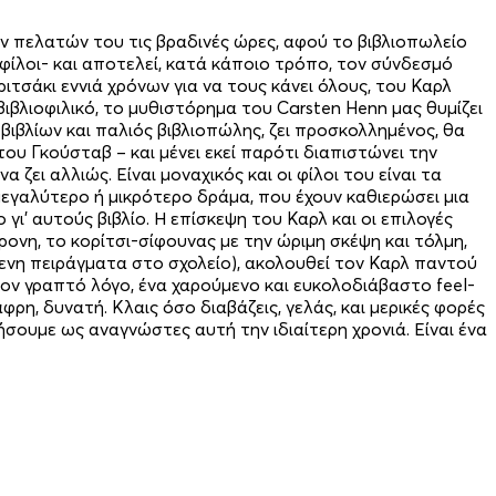
ων πελατών του τις βραδινές ώρες, αφού το βιβλιοπωλείο
 φίλοι- και αποτελεί, κατά κάποιο τρόπο, τον σύνδεσμό
ιτσάκι εννιά χρόνων για να τους κάνει όλους, του Καρλ
βλιοφιλικό, το μυθιστόρημα του Carsten Henn μας θυμίζει
 βιβλίων και παλιός βιβλιοπώλης, ζει προσκολλημένος, θα
ου Γκούσταβ – και μένει εκεί παρότι διαπιστώνει την
 ζει αλλιώς. Είναι μοναχικός και οι φίλοι του είναι τα
υ μεγαλύτερο ή μικρότερο δράμα, που έχουν καθιερώσει μια
ι’ αυτούς βιβλίο. Η επίσκεψη του Καρλ και οι επιλογές
ρονη, το κορίτσι-σίφουνας με την ώριμη σκέψη και τόλμη,
ενη πειράγματα στο σχολείο), ακολουθεί τον Καρλ παντού
τον γραπτό λόγο, ένα χαρούμενο και ευκολοδιάβαστο feel-
ρη, δυνατή. Κλαις όσο διαβάζεις, γελάς, και μερικές φορές
σουμε ως αναγνώστες αυτή την ιδιαίτερη χρονιά. Είναι ένα