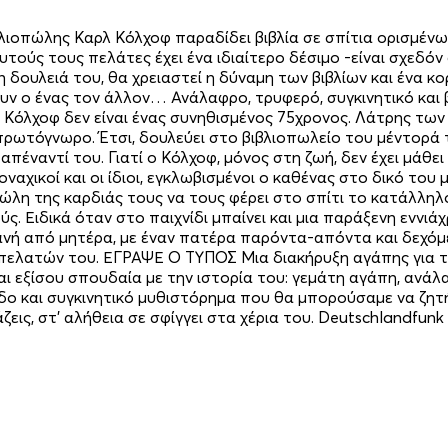
ιβλιοπώλης Καρλ Κόλχοφ παραδίδει βιβλία σε σπίτια ορισμέν
αυτούς τους πελάτες έχει ένα ιδιαίτερο δέσιμο -είναι σχεδόν
δουλειά του, θα χρειαστεί η δύναμη των βιβλίων και ένα κορ
 ο ένας τον άλλον… Ανάλαφρο, τρυφερό, συγκινητικό και βι
ρλ Κόλχοφ δεν είναι ένας συνηθισμένος 75χρονος. Λάτρης των
 πρωτόγνωρο. Έτσι, δουλεύει στο βιβλιοπωλείο του μέντορά τ
έναντί του. Γιατί ο Κόλχοφ, μόνος στη ζωή, δεν έχει μάθει να
μοναχικοί και οι ίδιοι, εγκλωβισμένοι ο καθένας στο δικό το
λη της καρδιάς τους να τους φέρει στο σπίτι το κατάλληλο γ
. Ειδικά όταν στο παιχνίδι μπαίνει και μια παράξενη εννιάχ
φανή από μητέρα, με έναν πατέρα παρόντα-απόντα και δεχόμ
ων πελατών του. ΕΓΡΑΨΕ Ο ΤΥΠΟΣ Μια διακήρυξη αγάπης για 
ι εξίσου σπουδαία με την ιστορία του: γεμάτη αγάπη, ανάλαφ
ρδο και συγκινητικό μυθιστόρημα που θα μπορούσαμε να ζητή
εις, στ’ αλήθεια σε σφίγγει στα χέρια του. Deutschlandfunk