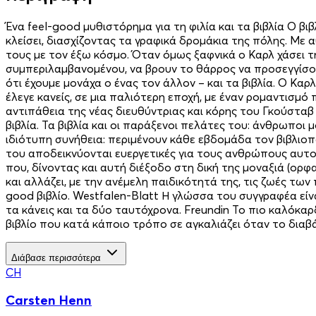
Ένα feel-good μυθιστόρημα για τη φιλία και τα βιβλία Ο β
κλείσει, διασχίζοντας τα γραφικά δρομάκια της πόλης. Με 
τους με τον έξω κόσμο. Όταν όμως ξαφνικά ο Καρλ χάσει τη 
συμπεριλαμβανομένου, να βρουν το θάρρος να προσεγγίσουν
ότι έχουμε μονάχα ο ένας τον άλλον – και τα βιβλία. O Κα
έλεγε κανείς, σε μια παλιότερη εποχή, με έναν ρομαντισμό
αντιπάθεια της νέας διευθύντριας και κόρης του Γκούσταβ απ
βιβλία. Τα βιβλία και οι παράξενοι πελάτες του: άνθρωποι 
ιδιότυπη συνήθεια: περιμένουν κάθε εβδομάδα τον βιβλιοπώ
του αποδεικνύονται ευεργετικές για τους ανθρώπους αυτούς
που, δίνοντας και αυτή διέξοδο στη δική της μοναξιά (ορ
και αλλάζει, με την ανέμελη παιδικότητά της, τις ζωές τ
good βιβλίο. Westfalen-Blatt Η γλώσσα του συγγραφέα είνα
τα κάνεις και τα δύο ταυτόχρονα. Freundin Το πιο καλόκα
βιβλίο που κατά κάποιο τρόπο σε αγκαλιάζει όταν το διαβάζ
Διάβασε περισσότερα
CH
Carsten Henn