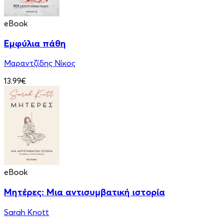
eBook
Εμφύλια πάθη
Μαραντζίδης Νίκος
13.99€
eBook
Μητέρες: Μια αντισυμβατική ιστορία
Sarah Knott