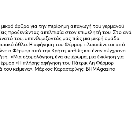
α μικρό άρθρο για την περίφημη απαγωγή του γερμανού
ξεις προξενώντας απελπισία στον επιμελητή του. Στο ανά
θάνατό του, υπενθυμίζοντάς μας πώς μια μικρή ομάδα
ασιακό άθλο. H αφήγηση του Φέρμορ πλαισιώνεται από
ελνε ο Φέρμορ από την Κρήτη, καθώς και έναν σύγχρονο
ήτη. «Μια εξομολόγηση, ένα αφιέρωμα, μια έκκληση για
 Φέρμορ «Η πλήρης αφήγηση του Πάτρικ Λη Φέρμορ
κά του κείμενα». Μάρκος Καρασαρίνης, BHMAgazino