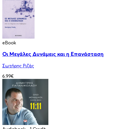
eBook
Οι Μεγάλες Δυνάμεις και η Επανάσταση
Σωτήρης Ριζάς
6.99€