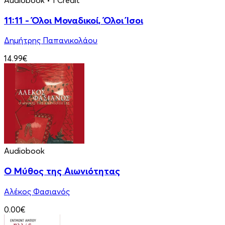
Audiobook
• 1 Credit
11:11 - Όλοι Μοναδικοί, Όλοι Ίσοι
Δημήτρης Παπανικολάου
14.99€
Audiobook
Ο Μύθος της Αιωνιότητας
Αλέκος Φασιανός
0.00€