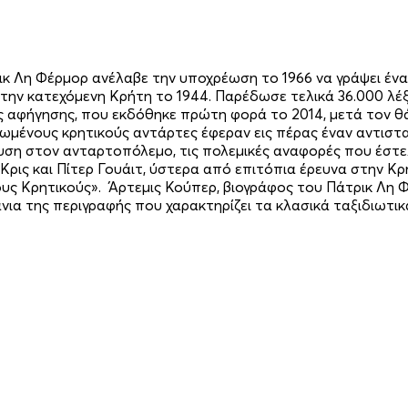
ρικ Λη Φέρμορ ανέλαβε την υποχρέωση το 1966 να γράψει έν
την κατεχόμενη Κρήτη το 1944. Παρέδωσε τελικά 36.000 λέ
της αφήγησης, που εκδόθηκε πρώτη φορά το 2014, μετά τον 
ωμένους κρητικούς αντάρτες έφεραν εις πέρας έναν αντιστ
κευση στον ανταρτοπόλεμο, τις πολεμικές αναφορές που έστ
ρις και Πίτερ Γουάιτ, ύστερα από επιτόπια έρευνα στην Κρ
υς Κρητικούς». Άρτεμις Κούπερ, βιογράφος του Πάτρικ Λη
νια της περιγραφής που χαρακτηρίζει τα κλασικά ταξιδιωτι