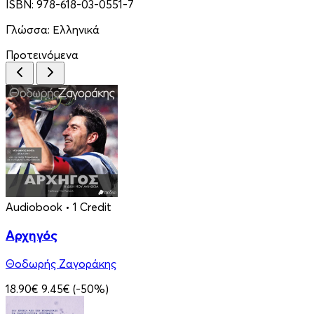
ISBN:
978-618-03-0551-7
Γλώσσα:
Ελληνικά
Προτεινόμενα
Audiobook
• 1 Credit
Αρχηγός
Θοδωρής Ζαγοράκης
18.90€
9.45€
(-50%)