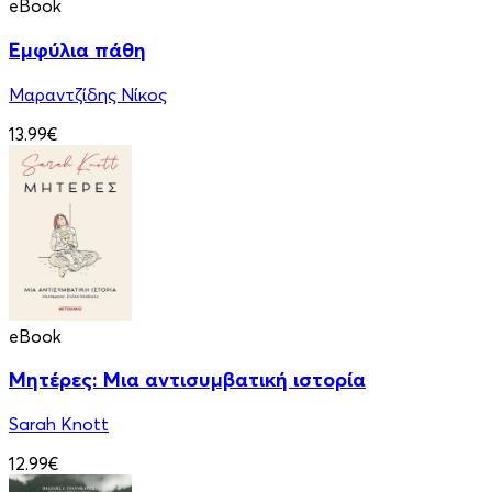
eBook
Εμφύλια πάθη
Μαραντζίδης Νίκος
13.99€
eBook
Μητέρες: Μια αντισυμβατική ιστορία
Sarah Knott
12.99€