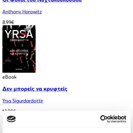
Anthony Horowitz
8.99€
eBook
Δεν μπορείς να κρυφτείς
Yrsa Sigurdardottir
12.99€