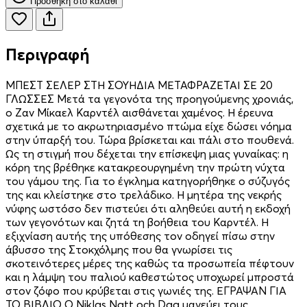
Προσθήκη στο καλάθι
Περιγραφή
ΜΠΕΣΤ ΣΕΛΕΡ ΣΤΗ ΣΟΥΗΔΙΑ ΜΕΤΑΦΡΑΖΕΤΑΙ ΣΕ 20
ΓΛΩΣΣΕΣ Μετά τα γεγονότα της προηγούμενης χρονιάς,
ο Ζαν Μίκαελ Καρντέλ αισθάνεται χαμένος. Η έρευνα
σχετικά με το ακρωτηριασμένο πτώμα είχε δώσει νόημα
στην ύπαρξή του. Τώρα βρίσκεται και πάλι στο πουθενά.
Ως τη στιγμή που δέχεται την επίσκεψη μιας γυναίκας: η
κόρη της βρέθηκε κατακρεουργημένη την πρώτη νύχτα
του γάμου της. Για το έγκλημα κατηγορήθηκε ο σύζυγός
της και κλείστηκε στο τρελάδικο. Η μητέρα της νεκρής
νύφης ωστόσο δεν πιστεύει ότι αληθεύει αυτή η εκδοχή
των γεγονότων και ζητά τη βοήθεια του Καρντέλ. Η
εξιχνίαση αυτής της υπόθεσης τον οδηγεί πίσω στην
άβυσσο της Στοκχόλμης που θα γνωρίσει τις
σκοτεινότερες μέρες της καθώς τα προσωπεία πέφτουν
και η λάμψη του παλιού καθεστώτος υποχωρεί μπροστά
στον ζόφο που κρύβεται στις γωνιές της. ΕΓΡΑΨΑΝ ΓΙΑ
ΤΟ ΒΙΒΛΙΟ Ο Niklas Natt och Dag μαγεύει τους