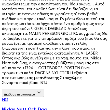
αναγνώστες με την αποτύπωση του 18ου αιώνα… Αυτό
ωστόσο που τους καθηλώνει είναι ότι διαβάζουν μια
ιστορία με έντονες ηθικές συγκρούσεις σ’ έναν βαθιά
ανήθικο και παρακμιακό κόσμο. Εν μέσω όλου αυτού του
σκότους ωστόσο, υπάρχει πάντα ένα αμυδρό φως στην
άκρη του τούνελ. GEFLE DAGBLAD Απολύτως
ακαταμάχητο. MALIN PERSSON GIOLITO, συγγραφέας Θα
το διαβάσετε για την απαράμιλλη πρόζα του (που θα σας
μεταφέρει με τρομερή ακρίβεια σε μια εντελώς
διαφορετική εποχή) και για την πλοκή που παρά τη
βιαιότητά της είναι εντελώς ακαταμάχητη. VI LASER
Όπως ακριβώς συνέβη και με το ντεμπούτο του Niklas
Natt och Dag, ο αναγνώστης βυθίζεται μονομιάς στο
σύμπαν του 1794… GOTEBORGS-POSTEN Είναι
τρομακτικά καλό. DAGENS NYHETER Η εξαίσια
αποτύπωση μιας μισάνθρωπης Στοκχόλμης.
Συναρπαστικά βίαιο. BTJ
Διάβασε περισσότερα
NO
Niklas Natt Och Dag