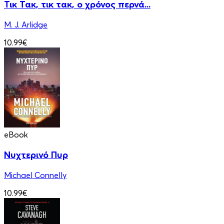
Τικ Τακ, τικ τακ, ο χρόνος περνά...
M. J. Arlidge
10.99€
eBook
Νυχτερινό Πυρ
Michael Connelly
10.99€