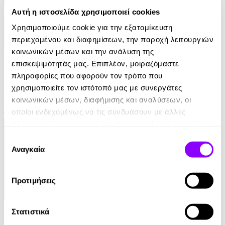
Αυτή η ιστοσελίδα χρησιμοποιεί cookies
Χρησιμοποιούμε cookie για την εξατομίκευση
περιεχομένου και διαφημίσεων, την παροχή λειτουργιών
κοινωνικών μέσων και την ανάλυση της
eBook
επισκεψιμότητάς μας. Επιπλέον, μοιραζόμαστε
Αυτοί που επέζησαν
πληροφορίες που αφορούν τον τρόπο που
χρησιμοποιείτε τον ιστότοπό μας με συνεργάτες
Jane Harper
κοινωνικών μέσων, διαφήμισης και αναλύσεων, οι
οποίοι ενδεχομένως να τις συνδυάσουν με άλλες
10.99€
πληροφορίες που τους έχετε παραχωρήσει ή τις οποίες
έχουν συλλέξει σε σχέση με την από μέρους σας χρήση
Επιλογή
των υπηρεσιών τους.
Αναγκαία
συγκατάθεσης
Προτιμήσεις
eBook
Στατιστικά